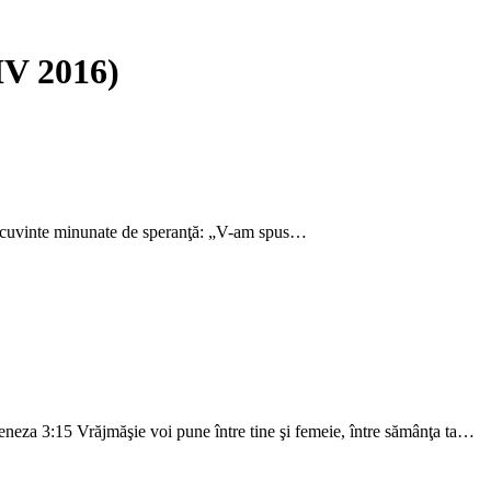
IV 2016)
 de cuvinte minunate de speranţă: „V-am spus…
Geneza 3:15 Vrăjmăşie voi pune între tine şi femeie, între sămânţa ta…