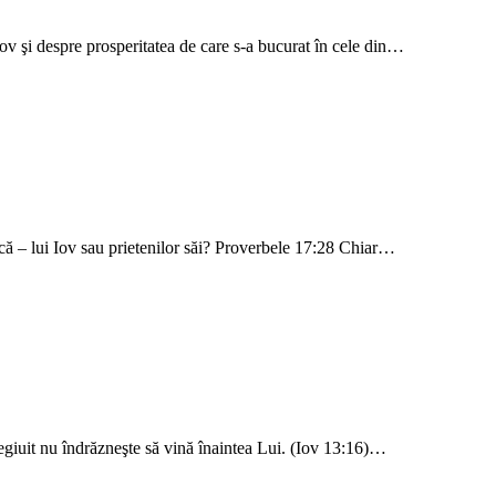
 Iov şi despre prosperitatea de care s-a bucurat în cele din…
ică – lui Iov sau prietenilor săi? Proverbele 17:28 Chiar…
legiuit nu îndrăzneşte să vină înaintea Lui. (Iov 13:16)…