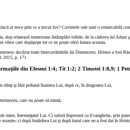
dacă ar trece prin ce a trecut Iov? Cuvintele sale sunt o remarcabilă confi
a, deşi relatează numeroase întâmplări oribile, de la căderea lui Adam ş
un viitor care depăşeşte tot ce ne poate oferi lumea aceasta.
i omenesc decăzut toate binecuvântările lui Dumnezeu. Hristos a fost Răs
d. 2015, p. 171
maţiile din Efeseni 1:4; Tit 1:2; 2 Timotei 1:8,9; 1 Pe
 sfinţi şi fără prihană înaintea Lui, după ce, în dragostea Lui,
 Dumnezeu, care nu poate să mintă,
ci de mine, întemniţatul Lui. Ci suferă împreună cu Evanghelia, prin pu
 noastre, ci după hotărârea Lui şi după harul care ne-a fost dat în Hristos