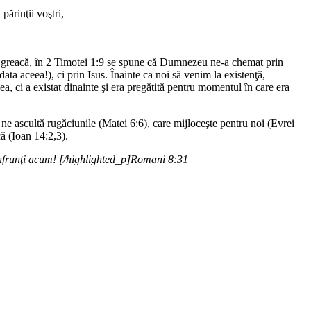
părinţii voştri,
În greacă, în 2 Timotei 1:9 se spune că Dumnezeu ne-a chemat prin
data aceea!), ci prin Isus. Înainte ca noi să venim la existenţă,
, ci a existat dinainte şi era pregătită pentru momentul în care era
 ne ascultă rugăciunile (Matei 6:6), care mijloceşte pentru noi (Evrei
ă (Ioan 14:2,3).
onfrunţi acum! [/highlighted_p]Romani 8:31