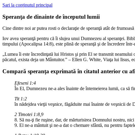
Sari la conținutul principal
Speranţa de dinainte de începutul lumii
Cine dintre noi ar putea rosti o declaraţie de speranţă atât de frumoasă 
Iov avea speranţă pentru că îi slujea unui Dumnezeu al speranţei. Bibli
timpului (Apocalipsa 14:8), este plină de speranţă şi de încredere într-
„Lumea îi este încredinţată lui Hristos şi prin El se transmit neamulu
păcatul, exista deja un Mântuitor.” – Ellen G. White, Viaţa lui Iisus, e
Compară speranţa exprimată în citatul anterior cu afir
Efeseni 1:4
În El, Dumnezeu ne-a ales înainte de întemeierea lumii, ca să fim
Tit 1:2
în nădejdea vieţii veşnice, făgăduite mai înainte de veşnicii de
2 Timotei 1:8,9
8. Să nu-ţi fie ruşine, dar, de mărturisirea Domnului nostru, ni
9. El ne-a mântuit şi ne-a dat o chemare sfântă, nu pentru faptele