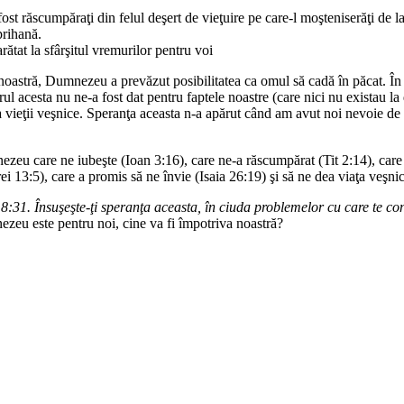
 fost răscumpăraţi din felul deşert de vieţuire pe care-l moşteniserăţi de la 
prihană.
rătat la sfârşitul vremurilor pentru voi
a noastră, Dumnezeu a prevăzut posibilitatea ca omul să cadă în păcat. 
rul acesta nu ne-a fost dat pentru faptele noastre (care nici nu existau la 
ieţii veşnice. Speranţa aceasta n-a apărut când am avut noi nevoie de ea
nezeu care ne iubeşte (Ioan 3:16), care ne-a răscumpărat (Tit 2:14), care
 13:5), care a promis să ne învie (Isaia 26:19) şi să ne dea viaţa veşnic
31. Însuşeşte-ţi speranţa aceasta, în ciuda problemelor cu care te c
ezeu este pentru noi, cine va fi împotriva noastră?