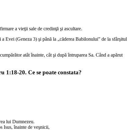
rmare a vieţii sale de credinţă şi ascultare.
i a Evei (Geneza 3) şi până la „căderea Babilonului” de la sfârşitul
cumpărător atât înainte, cât şi după întruparea Sa. Când a apărut
tru 1:18-20. Ce se poate constata?
terea lui Dumnezeu.
 Isus, înainte de veşnicii,