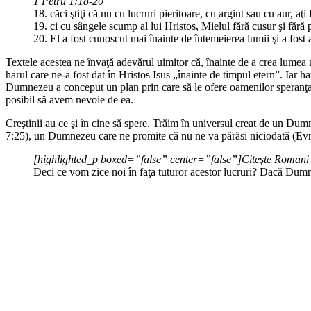
1 Petru 1:18-20
18. căci ştiţi că nu cu lucruri pieritoare, cu argint sau cu aur, aţi
19. ci cu sângele scump al lui Hristos, Mielul fără cusur şi fără 
20. El a fost cunoscut mai înainte de întemeierea lumii şi a fost a
Textele acestea ne învaţă adevărul uimitor că, înainte de a crea lume
harul care ne-a fost dat în Hristos Isus „înainte de timpul etern”. Iar ha
Dumnezeu a conceput un plan prin care să le ofere oamenilor speranţa v
posibil să avem nevoie de ea.
Creştinii au ce şi în cine să spere. Trăim în universul creat de un Dum
7:25), un Dumnezeu care ne promite că nu ne va părăsi niciodată (Evrei
[highlighted_p boxed=”false” center=”false”]Citeşte Romani 8:
Deci ce vom zice noi în faţa tuturor acestor lucruri? Dacă Dumn