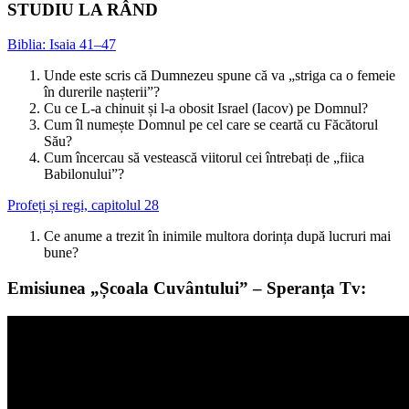
STUDIU LA RÂND
Biblia: Isaia 41–47
Unde este scris că Dumnezeu spune că va „striga ca o femeie
în durerile nașterii”?
Cu ce L-a chinuit și l-a obosit Israel (Iacov) pe Domnul?
Cum îl numește Domnul pe cel care se ceartă cu Făcătorul
Său?
Cum încercau să vestească viitorul cei întrebați de „fiica
Babilonului”?
Profeți și regi, capitolul 28
Ce anume a trezit în inimile multora dorința după lucruri mai
bune?
Emisiunea „Școala Cuvântului” – Speranța Tv: