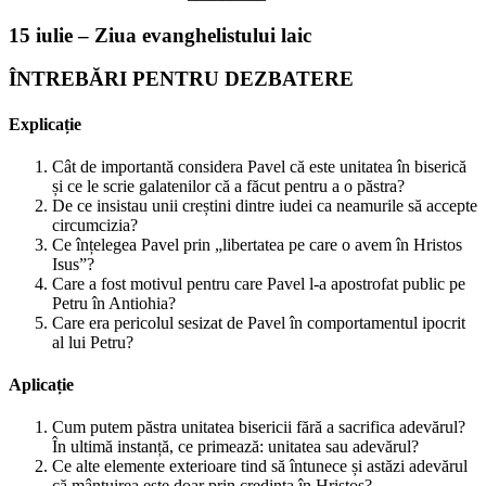
15 iulie – Ziua evanghelistului laic
ÎNTREBĂRI PENTRU DEZBATERE
Explicație
Cât de importantă considera Pavel că este unitatea în biserică
și ce le scrie galatenilor că a făcut pentru a o păstra?
De ce insistau unii creștini dintre iudei ca neamurile să accepte
circumcizia?
Ce înțelegea Pavel prin „libertatea pe care o avem în Hristos
Isus”?
Care a fost motivul pentru care Pavel l-a apostrofat public pe
Petru în Antiohia?
Care era pericolul sesizat de Pavel în comportamentul ipocrit
al lui Petru?
Aplicație
Cum putem păstra unitatea bisericii fără a sacrifica adevărul?
În ultimă instanță, ce primează: unitatea sau adevărul?
Ce alte elemente exterioare tind să întunece și astăzi adevărul
că mântuirea este doar prin credința în Hristos?