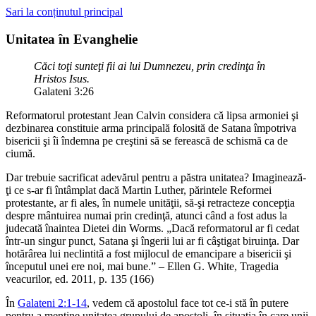
Sari la conținutul principal
Unitatea în Evanghelie
Căci toţi sunteţi fii ai lui Dumnezeu, prin credinţa în
Hristos Isus.
Galateni 3:26
Reformatorul protestant Jean Calvin considera că lipsa armoniei şi
dezbinarea constituie arma principală folosită de Satana împotriva
bisericii şi îi îndemna pe creştini să se ferească de schismă ca de
ciumă.
Dar trebuie sacrificat adevărul pentru a păstra unitatea? Imaginează-
ţi ce s-ar fi întâmplat dacă Martin Luther, părintele Reformei
protestante, ar fi ales, în numele unităţii, să-şi retracteze concepţia
despre mântuirea numai prin credinţă, atunci când a fost adus la
judecată înaintea Dietei din Worms. „Dacă reformatorul ar fi cedat
într-un singur punct, Satana şi îngerii lui ar fi câştigat biruinţa. Dar
hotărârea lui neclintită a fost mijlocul de emancipare a bisericii şi
începutul unei ere noi, mai bune.” – Ellen G. White, Tragedia
veacurilor, ed. 2011, p. 135 (166)
În
Galateni 2:1-14
, vedem că apostolul face tot ce-i stă în putere
pentru a menţine unitatea grupului de apostoli, în situaţia în care unii