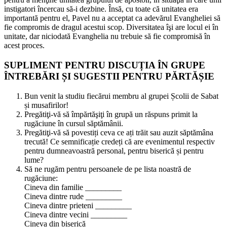
instigatori încercau să-i dezbine. Însă, cu toate că unitatea era
importantă pentru el, Pavel nu a acceptat ca adevărul Evangheliei să
fie compromis de dragul acestui scop. Diversitatea îşi are locul ei în
unitate, dar niciodată Evanghelia nu trebuie să fie compromisă în
acest proces.
SUPLIMENT PENTRU DISCUȚIA ÎN GRUPE
ÎNTREBĂRI ȘI SUGESTII PENTRU PĂRTĂȘIE
Bun venit la studiu fiecărui membru al grupei Școlii de Sabat
și musafirilor!
Pregătiţi-vă să împărtăşiţi în grupă un răspuns primit la
rugăciune în cursul săptămânii.
Pregătiţi-vă să povestiți ceva ce ați trăit sau auzit săptămâna
trecută! Ce semnificație credeți că are evenimentul respectiv
pentru dumneavoastră personal, pentru biserică și pentru
lume?
Să ne rugăm pentru persoanele de pe lista noastră de
rugăciune:
Cineva din familie _________
Cineva dintre rude _________
Cineva dintre prieteni _________
Cineva dintre vecini _________
Cineva din biserică _________