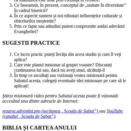
Ce înseamnă, în prezent, conceptul de „unitate în diversitate”
în cadrul bisericii?
În ce aspecte suntem și noi tributari influențelor culturale și
obiceiurilor moștenite?
Prin ce fapte sau atitudini putem compromite astăzi adevărul
Evangheliei?
SUGESTII PRACTICE
Ce lucru practic puteți învăța din acest studiu și cum îl veți
aplica?
Care este planul misionar al grupei voastre? Discutați
continuarea lui sau, dacă nu aveți unul, alcătuiți-l!
În timp ce ascultați sau vizionați vestea misionară pentru
Sabatul acesta, culegeți eventuale idei misionare pe care să le
aplicați!
Ştirea misionară video pentru Sabatul acesta poate fi vizionată
accesând una dintre adresele de Internet:
resurse.adventist.pro (secţiunea „Şcoala de Sabat”)
sau
YouTube
(canalul „Scoala de Sabat”)
.
BIBLIA ȘI CARTEA ANULUI