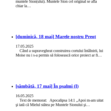
muntele Sion(ului). Muntele Sion cel original se afla
chiar la…
[duminică, 18 mai] Marele nostru Preot
17.05.2025
Când a supravegheat construirea cortului întâlnirii, lui
Moise nu i s-a permis să folosească orice proiect ar fi…
[sâmbătă, 17 mai] În psalmi (I)
16.05.2025
Text de memorat: Apocalipsa 14:1 „Apoi m-am uitat
şi iată că Mielul stătea pe Muntele Sionului şi…