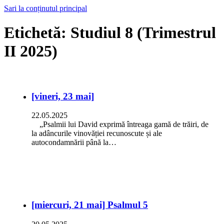
Sari la conținutul principal
Etichetă:
Studiul 8 (Trimestrul
II 2025)
[vineri, 23 mai]
22.05.2025
„Psalmii lui David exprimă întreaga gamă de trăiri, de
la adâncurile vinovăției recunoscute și ale
autocondamnării până la…
[miercuri, 21 mai] Psalmul 5