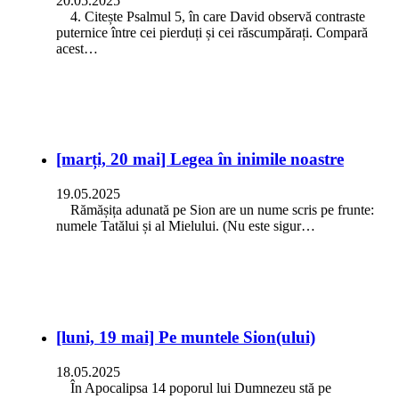
20.05.2025
4. Citește Psalmul 5, în care David observă contraste
puternice între cei pierduți și cei răscumpărați. Compară
acest…
[marți, 20 mai] Legea în inimile noastre
19.05.2025
Rămășița adunată pe Sion are un nume scris pe frunte:
numele Tatălui și al Mielului. (Nu este sigur…
[luni, 19 mai] Pe muntele Sion(ului)
18.05.2025
În Apocalipsa 14 poporul lui Dumnezeu stă pe