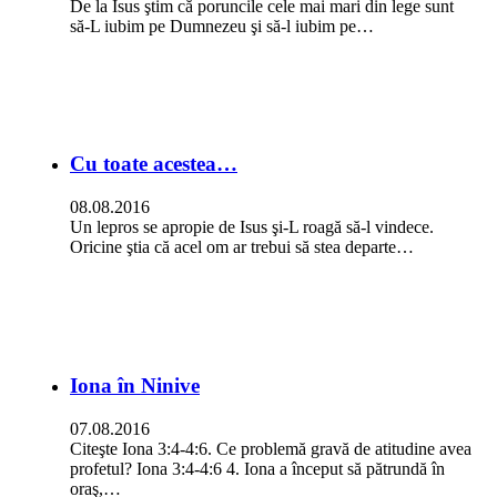
De la Isus ştim că poruncile cele mai mari din lege sunt
să-L iubim pe Dumnezeu şi să-l iubim pe…
Cu toate acestea…
08.08.2016
Un lepros se apropie de Isus şi-L roagă să-l vindece.
Oricine ştia că acel om ar trebui să stea departe…
Iona în Ninive
07.08.2016
Citeşte Iona 3:4-4:6. Ce problemă gravă de atitudine avea
profetul? Iona 3:4-4:6 4. Iona a început să pătrundă în
oraş,…