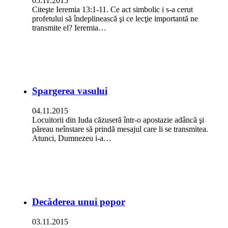
05.11.2015
Citeşte Ieremia 13:1-11. Ce act simbolic i s-a cerut
profetului să îndeplinească şi ce lecţie importantă ne
transmite el? Ieremia…
Spargerea vasului
04.11.2015
Locuitorii din Iuda căzuseră într-o apostazie adâncă şi
păreau neînstare să prindă mesajul care li se transmitea.
Atunci, Dumnezeu i-a…
Decăderea unui popor
03.11.2015