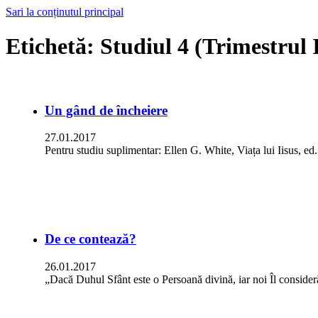
Sari la conținutul principal
Etichetă:
Studiul 4 (Trimestrul 
Un gând de încheiere
27.01.2017
Pentru studiu suplimentar: Ellen G. White, Viața lui Iisus, 
De ce contează?
26.01.2017
„Dacă Duhul Sfânt este o Persoană divină, iar noi Îl consid