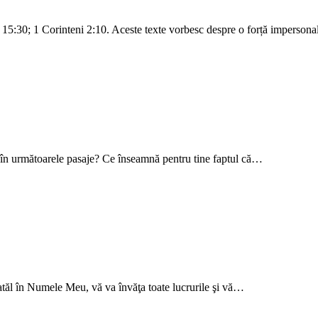
 15:30; 1 Corinteni 2:10. Aceste texte vorbesc despre o forță imperson
nt în următoarele pasaje? Ce înseamnă pentru tine faptul că…
tăl în Numele Meu, vă va învăţa toate lucrurile şi vă…