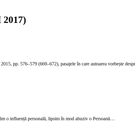
I 2017)
ed. 2015, pp. 576–579 (669–672), pasajele în care autoarea vorbește des
erăm o influență personală, lipsim în mod abuziv o Persoană…