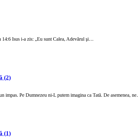
 14:6 Isus i-a zis: „Eu sunt Calea, Adevărul şi…
ă (2)
r-un impas. Pe Dumnezeu ni-L putem imagina ca Tată. De asemenea, n
ă (1)