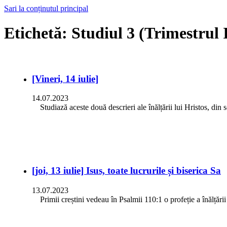
Sari la conținutul principal
Etichetă:
Studiul 3 (Trimestrul 
[Vineri, 14 iulie]
14.07.2023
Studiază aceste două descrieri ale înălțării lui Hristos, din
[joi, 13 iulie] Isus, toate lucrurile și biserica Sa
13.07.2023
Primii creștini vedeau în Psalmii 110:1 o profeție a înălță