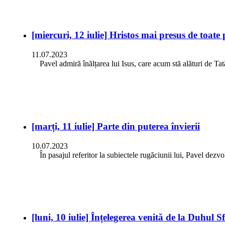
[miercuri, 12 iulie] Hristos mai presus de toate 
11.07.2023
Pavel admiră înălțarea lui Isus, care acum stă alături de Tat
[marți, 11 iulie] Parte din puterea învierii
10.07.2023
În pasajul referitor la subiectele rugăciunii lui, Pavel dezvo
[luni, 10 iulie] Înțelegerea venită de la Duhul S