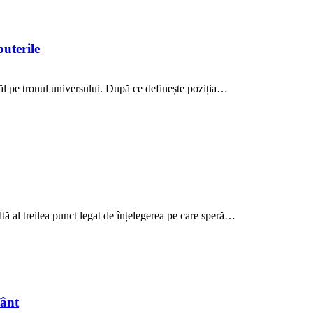
puterile
ăl pe tronul universului. După ce definește poziția…
ltă al treilea punct legat de înțelegerea pe care speră…
fânt