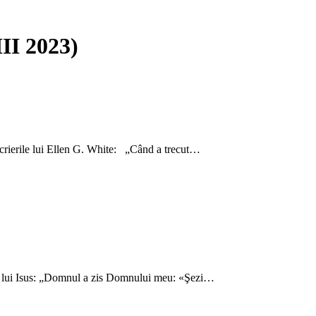
III 2023)
 scrierile lui Ellen G. White: „Când a trecut…
rii lui Isus: „Domnul a zis Domnului meu: «Şezi…