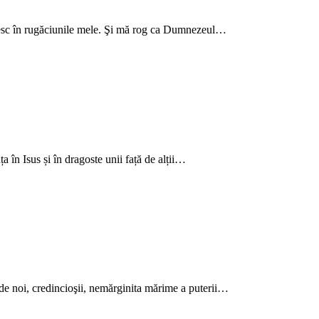
sc în rugăciunile mele. Şi mă rog ca Dumnezeul…
 în Isus și în dragoste unii față de alții…
e noi, credincioşii, nemărginita mărime a puterii…