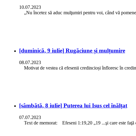
10.07.2023
„Nu încetez să aduc mulţumiri pentru voi, când vă pomene
[duminică, 9 iulie] Rugăciune și mulțumire
08.07.2023
Motivat de vestea că efesenii credincioși înfloresc în credința
[sâmbătă, 8 iulie] Puterea lui Isus cel înălțat
07.07.2023
Text de memorat: Efeseni 1:19,20 „19 ...şi care este faţă d