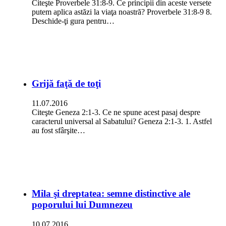
Citeşte Proverbele 31:8-9. Ce principii din aceste versete
putem aplica astăzi la viaţa noastră? Proverbele 31:8-9 8.
Deschide-ţi gura pentru…
Grijă faţă de toţi
11.07.2016
Citeşte Geneza 2:1-3. Ce ne spune acest pasaj despre
caracterul universal al Sabatului? Geneza 2:1-3. 1. Astfel
au fost sfârşite…
Mila şi dreptatea: semne distinctive ale
poporului lui Dumnezeu
10.07.2016