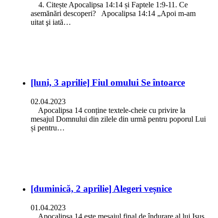
4. Citește Apocalipsa 14:14 și Faptele 1:9-11. Ce
asemănări descoperi? Apocalipsa 14:14 „Apoi m-am
uitat şi iată…
[luni, 3 aprilie] Fiul omului Se întoarce
02.04.2023
Apocalipsa 14 conține textele-cheie cu privire la
mesajul Domnului din zilele din urmă pentru poporul Lui
și pentru…
[duminică, 2 aprilie] Alegeri veșnice
01.04.2023
Apocalipsa 14 este mesajul final de îndurare al lui Isus