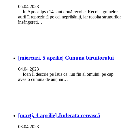
05.04.2023
În Apocalipsa 14 sunt două recolte. Recolta grânelor
aurii îi reprezintă pe cei neprihăniți, iar recolta strugurilor
însângerați…
[miercuri, 5 aprilie] Cununa biruitorului
04.04.2023
Ioan Îl descrie pe Isus ca „un fiu al omului; pe cap
avea o cunună de aur, iar…
[marți, 4 aprilie] Judecata cerească
03.04.2023