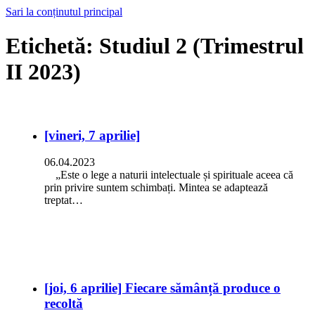
Sari la conținutul principal
Etichetă:
Studiul 2 (Trimestrul
II 2023)
[vineri, 7 aprilie]
06.04.2023
„Este o lege a naturii intelectuale și spirituale aceea că
prin privire suntem schimbați. Mintea se adaptează
treptat…
[joi, 6 aprilie] Fiecare sămânță produce o
recoltă