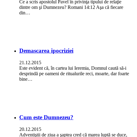
Ce a scris apostolul Pavel în privinţa tipului de relaţie
dintre om şi Dumnezeu? Romani 14:12 Aşa că fiecare
din…
Demascarea ipocriziei
21.12.2015
Este evident că, în cartea lui Ieremia, Domnul caută să-i
desprindă pe oameni de ritualurile reci, moarte, dar foarte
bine…
Cum este Dumnezeu?
20.12.2015
Adventiştii de ziua a şaptea cred că marea luptă se duce,