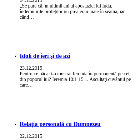
24.12.2015
„Se pare că, în ultimii ani ai apostaziei lui Iuda,
îndemnurile profeţilor nu prea erau luate în seamă, iar
când…
Idoli de ieri și de azi
23.12.2015
Pentru ce păcat i-a mustrat Ieremia în permanenţă pe cei
din poporul lui? Ieremia 10:1-15 1. Ascultaţi cuvântul pe
care…
Relația personală cu Dumnezeu
22.12.2015