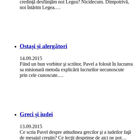
credinţă desfiinţăm noi Legea? Nicidecum. Dimpotrivă,
noi întărim Legea.…
Ostași și alergători
14.09.2015
Fiind un bun vorbitor şi scriitor, Pavel a folosit în lucrarea
sa misionară metoda explicării lucrurilor necunoscute
prin cele cunoscute.…
Greci și iudei
13.09.2015
Ce scria Pavel despre atitudinea grecilor şi a iudeilor faţă
de mesajul creştin? Ce lecţii desprinse de aici ne pot…