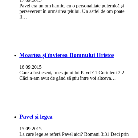
17.09.2015
Pavel era un om harnic, cu o personalitate puternică şi
perseverent în urmărirea ţelului. Un astfel de om poate
fi…
Moartea și învierea Domnului Hristos
16.09.2015
Care a fost esenţa mesajului lui Pavel? 1 Corinteni 2:2
Căci n-am avut de gând să ştiu între voi altceva…
Pavel și legea
15.09.2015
La care lege se referă Pavel aici? Romani 3:31 Deci prin