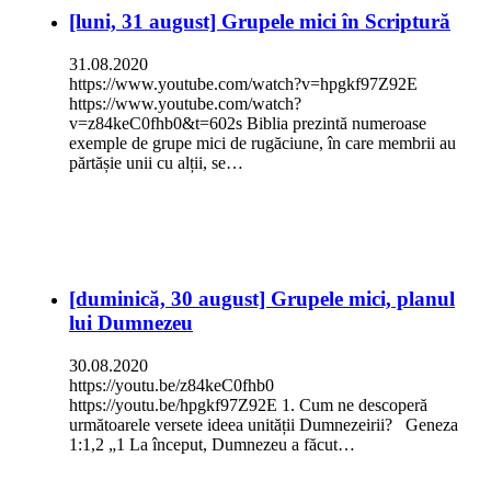
[luni, 31 august] Grupele mici în Scriptură
31.08.2020
https://www.youtube.com/watch?v=hpgkf97Z92E
https://www.youtube.com/watch?
v=z84keC0fhb0&t=602s Biblia prezintă numeroase
exemple de grupe mici de rugăciune, în care membrii au
părtășie unii cu alții, se…
[duminică, 30 august] Grupele mici, planul
lui Dumnezeu
30.08.2020
https://youtu.be/z84keC0fhb0
https://youtu.be/hpgkf97Z92E 1. Cum ne descoperă
următoarele versete ideea unității Dumnezeirii? Geneza
1:1,2 „1 La început, Dumnezeu a făcut…