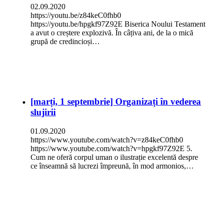
02.09.2020
https://youtu.be/z84keC0fhb0
https://youtu.be/hpgkf97Z92E Biserica Noului Testament
a avut o creștere explozivă. În câțiva ani, de la o mică
grupă de credincioși…
[marți, 1 septembrie] Organizați în vederea
slujirii
01.09.2020
https://www.youtube.com/watch?v=z84keC0fhb0
https://www.youtube.com/watch?v=hpgkf97Z92E 5.
Cum ne oferă corpul uman o ilustrație excelentă despre
ce înseamnă să lucrezi împreună, în mod armonios,…