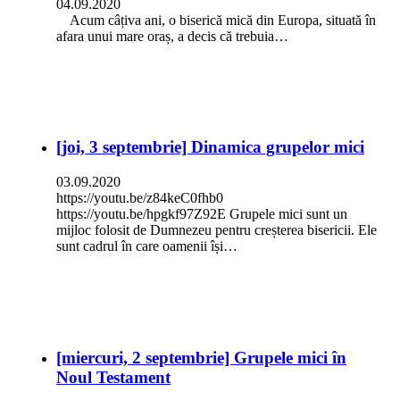
04.09.2020
Acum câțiva ani, o biserică mică din Europa, situată în
afara unui mare oraș, a decis că trebuia…
[joi, 3 septembrie] Dinamica grupelor mici
03.09.2020
https://youtu.be/z84keC0fhb0
https://youtu.be/hpgkf97Z92E Grupele mici sunt un
mijloc folosit de Dumnezeu pentru creșterea bisericii. Ele
sunt cadrul în care oamenii își…
[miercuri, 2 septembrie] Grupele mici în
Noul Testament