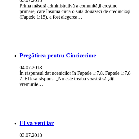
05.07.2018
Prima măsură administrativă a comunităţii creştine
primare, care însuma circa o sută douăzeci de credincioşi
(Faptele 1:15), a fost alegerea…
Pregătirea pentru Cincizecime
04.07.2018
În răspunsul dat ucenicilor în Faptele 1:7,8, Faptele 1:7,8
7. El le-a răspuns: „Nu este treaba voastră să ştiţi
vremurile…
El va veni iar
03.07.2018