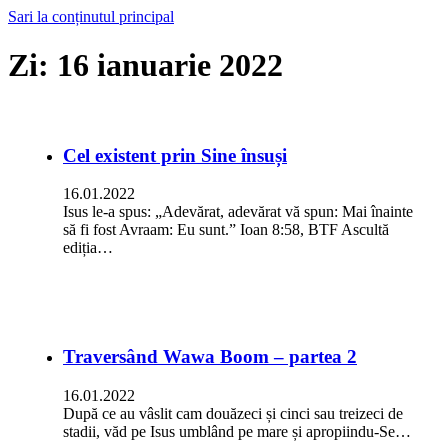
Sari la conținutul principal
Zi:
16 ianuarie 2022
Cel existent prin Sine însuși
16.01.2022
Isus le-a spus: „Adevărat, adevărat vă spun: Mai înainte
să fi fost Avraam: Eu sunt.” Ioan 8:58, BTF Ascultă
ediția…
Traversând Wawa Boom – partea 2
16.01.2022
După ce au vâslit cam douăzeci și cinci sau treizeci de
stadii, văd pe Isus umblând pe mare și apropiindu-Se…