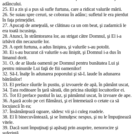
adâncului.
25. El a zis şi a pus să sufle furtuna, care a ridicat valurile mării.
26. Se suiau spre ceruri, se coborau în adânc; sufletul le era pierdut
în faţa primejdiei.
27. Apucaţi de ameţeală, se clătinau ca un om beat, şi zadarnică le
era toată iscusinţa.
28. Atunci, în strâmtorarea lor, au strigat către Domnul, şi El i-a
izbăvit din necazurile lor.
29. A oprit furtuna, a adus liniştea, şi valurile s-au potolit.
30. Ei s-au bucurat că valurile s-au liniştit, şi Domnul i-a dus în
limanul dorit.
31. O, de ar lăuda oamenii pe Domnul pentru bunătatea Lui şi
pentru minunile Lui faţă de fiii oamenilor!
32. Să-L înalţe în adunarea poporului şi să-L laude în adunarea
bătrânilor!
33. El preface râurile în pustiu, şi izvoarele de apă, în pământ uscat,
34. Țara roditoare în ţară sărată, din pricina răutăţii locuitorilor ei.
35. Tot El preface pustiul în iaz, şi pământul uscat, în izvoare de ape.
36. Aşază acolo pe cei flămânzi, şi ei întemeiază o cetate ca să
locuiască în ea;
37. Însămânţează ogoare, sădesc vii şi-i culeg roadele.
38. El îi binecuvântează, şi se înmulţesc nespus, şi nu le împuţinează
vitele.
39. Dacă sunt împuţinaţi şi apăsaţi prin asuprire, nenorocire şi
suferinţă,