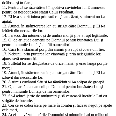
ticăloşie şi în fiare,
11. Pentru că se răzvrătiseră împotriva cuvintelor lui Dumnezeu,
pentru că nesocotiseră sfatul Celui Preaînalt.
12. El le-a smerit inima prin suferinţă: au căzut, şi nimeni nu i-a
ajutat.
13. Atunci, în strâmtorarea lor, au strigat către Domnul, şi El i-a
izbăvit din necazurile lor.
14. I-a scos din întuneric şi de umbra morţii şi le-a rupt legăturile.
15. O, de ar lăuda oamenii pe Domnul pentru bunătatea Lui şi
pentru minunile Lui faţă de fiii oamenilor!
16. Căci El a sfărâmat porţi din aramă şi a rupt zăvoare din fier.
17. Nebunii, prin purtarea lor vinovată şi prin nelegiuirile lor,
ajunseseră nenorociţi.
18. Sufletul lor se dezgustase de orice hrană, şi erau lângă porţile
morţii.
19. Atunci, în strâmtorarea lor, au strigat către Domnul, şi El i-a
izbăvit din necazurile lor;
20. A trimis cuvântul Său şi i-a tămăduit şi i-a scăpat de groapă.
21. O, de ar lăuda oamenii pe Domnul pentru bunătatea Lui şi
pentru minunile Lui faţă de fiii oamenilor!
22. Să-I aducă jertfe de mulţumiri şi să vestească lucrările Lui cu
strigăte de bucurie.
23. Cei ce se coborâseră pe mare în corăbii şi făceau negoţ pe apele
cele mari,
24. Aceia au văzut lucrările Domnului şi minunile Lui în mijlocul