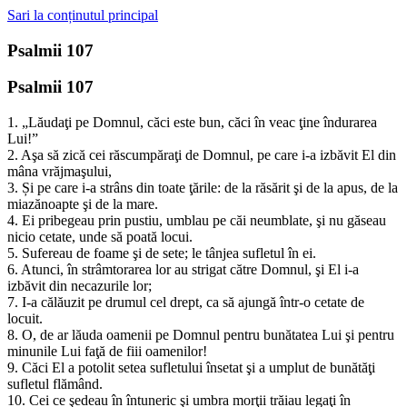
Sari la conținutul principal
Psalmii 107
Psalmii 107
1. „Lăudaţi pe Domnul, căci este bun, căci în veac ţine îndurarea
Lui!”
2. Aşa să zică cei răscumpăraţi de Domnul, pe care i-a izbăvit El din
mâna vrăjmaşului,
3. Și pe care i-a strâns din toate ţările: de la răsărit şi de la apus, de la
miazănoapte şi de la mare.
4. Ei pribegeau prin pustiu, umblau pe căi neumblate, şi nu găseau
nicio cetate, unde să poată locui.
5. Sufereau de foame şi de sete; le tânjea sufletul în ei.
6. Atunci, în strâmtorarea lor au strigat către Domnul, şi El i-a
izbăvit din necazurile lor;
7. I-a călăuzit pe drumul cel drept, ca să ajungă într-o cetate de
locuit.
8. O, de ar lăuda oamenii pe Domnul pentru bunătatea Lui şi pentru
minunile Lui faţă de fiii oamenilor!
9. Căci El a potolit setea sufletului însetat şi a umplut de bunătăţi
sufletul flămând.
10. Cei ce şedeau în întuneric şi umbra morţii trăiau legaţi în