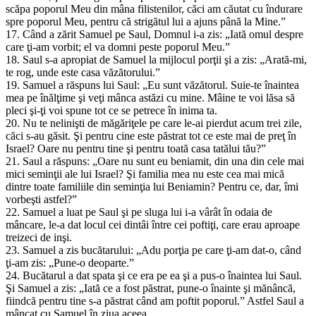
scăpa poporul Meu din mâna filistenilor, căci am căutat cu îndurare
spre poporul Meu, pentru că strigătul lui a ajuns până la Mine.”
17. Când a zărit Samuel pe Saul, Domnul i-a zis: „Iată omul despre
care ţi-am vorbit; el va domni peste poporul Meu.”
18. Saul s-a apropiat de Samuel la mijlocul porţii şi a zis: „Arată-mi,
te rog, unde este casa văzătorului.”
19. Samuel a răspuns lui Saul: „Eu sunt văzătorul. Suie-te înaintea
mea pe înălţime şi veţi mânca astăzi cu mine. Mâine te voi lăsa să
pleci şi-ţi voi spune tot ce se petrece în inima ta.
20. Nu te nelinişti de măgăriţele pe care le-ai pierdut acum trei zile,
căci s-au găsit. Şi pentru cine este păstrat tot ce este mai de preţ în
Israel? Oare nu pentru tine şi pentru toată casa tatălui tău?”
21. Saul a răspuns: „Oare nu sunt eu beniamit, din una din cele mai
mici seminţii ale lui Israel? Şi familia mea nu este cea mai mică
dintre toate familiile din seminţia lui Beniamin? Pentru ce, dar, îmi
vorbeşti astfel?”
22. Samuel a luat pe Saul şi pe sluga lui i-a vârât în odaia de
mâncare, le-a dat locul cei dintâi între cei poftiţi, care erau aproape
treizeci de inşi.
23. Samuel a zis bucătarului: „Adu porţia pe care ţi-am dat-o, când
ţi-am zis: „Pune-o deoparte.”
24. Bucătarul a dat spata şi ce era pe ea şi a pus-o înaintea lui Saul.
Şi Samuel a zis: „Iată ce a fost păstrat, pune-o înainte şi mănâncă,
fiindcă pentru tine s-a păstrat când am poftit poporul.” Astfel Saul a
mâncat cu Samuel în ziua aceea.