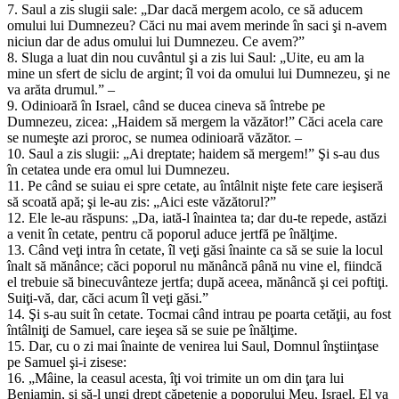
7. Saul a zis slugii sale: „Dar dacă mergem acolo, ce să aducem
omului lui Dumnezeu? Căci nu mai avem merinde în saci şi n-avem
niciun dar de adus omului lui Dumnezeu. Ce avem?”
8. Sluga a luat din nou cuvântul şi a zis lui Saul: „Uite, eu am la
mine un sfert de siclu de argint; îl voi da omului lui Dumnezeu, şi ne
va arăta drumul.” –
9. Odinioară în Israel, când se ducea cineva să întrebe pe
Dumnezeu, zicea: „Haidem să mergem la văzător!” Căci acela care
se numeşte azi proroc, se numea odinioară văzător. –
10. Saul a zis slugii: „Ai dreptate; haidem să mergem!” Şi s-au dus
în cetatea unde era omul lui Dumnezeu.
11. Pe când se suiau ei spre cetate, au întâlnit nişte fete care ieşiseră
să scoată apă; şi le-au zis: „Aici este văzătorul?”
12. Ele le-au răspuns: „Da, iată-l înaintea ta; dar du-te repede, astăzi
a venit în cetate, pentru că poporul aduce jertfă pe înălţime.
13. Când veţi intra în cetate, îl veţi găsi înainte ca să se suie la locul
înalt să mănânce; căci poporul nu mănâncă până nu vine el, fiindcă
el trebuie să binecuvânteze jertfa; după aceea, mănâncă şi cei poftiţi.
Suiţi-vă, dar, căci acum îl veţi găsi.”
14. Şi s-au suit în cetate. Tocmai când intrau pe poarta cetăţii, au fost
întâlniţi de Samuel, care ieşea să se suie pe înălţime.
15. Dar, cu o zi mai înainte de venirea lui Saul, Domnul înştiinţase
pe Samuel şi-i zisese:
16. „Mâine, la ceasul acesta, îţi voi trimite un om din ţara lui
Beniamin, şi să-l ungi drept căpetenie a poporului Meu, Israel. El va