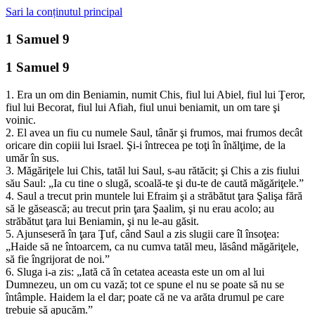
Sari la conținutul principal
1 Samuel 9
1 Samuel 9
1. Era un om din Beniamin, numit Chis, fiul lui Abiel, fiul lui Ţeror,
fiul lui Becorat, fiul lui Afiah, fiul unui beniamit, un om tare şi
voinic.
2. El avea un fiu cu numele Saul, tânăr şi frumos, mai frumos decât
oricare din copiii lui Israel. Şi-i întrecea pe toţi în înălţime, de la
umăr în sus.
3. Măgăriţele lui Chis, tatăl lui Saul, s-au rătăcit; şi Chis a zis fiului
său Saul: „Ia cu tine o slugă, scoală-te şi du-te de caută măgăriţele.”
4. Saul a trecut prin muntele lui Efraim şi a străbătut ţara Şalişa fără
să le găsească; au trecut prin ţara Şaalim, şi nu erau acolo; au
străbătut ţara lui Beniamin, şi nu le-au găsit.
5. Ajunseseră în ţara Ţuf, când Saul a zis slugii care îl însoţea:
„Haide să ne întoarcem, ca nu cumva tatăl meu, lăsând măgăriţele,
să fie îngrijorat de noi.”
6. Sluga i-a zis: „Iată că în cetatea aceasta este un om al lui
Dumnezeu, un om cu vază; tot ce spune el nu se poate să nu se
întâmple. Haidem la el dar; poate că ne va arăta drumul pe care
trebuie să apucăm.”