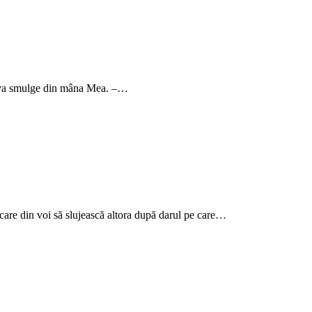
le va smulge din mâna Mea. –…
iecare din voi să slujească altora după darul pe care…