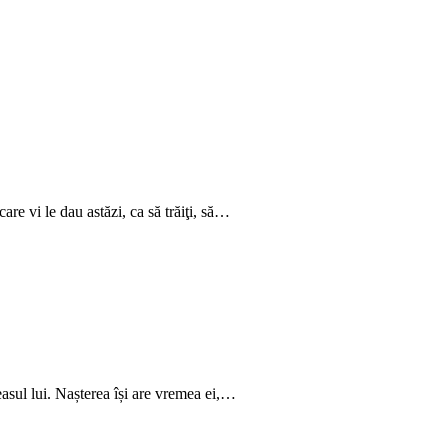
are vi le dau astăzi, ca să trăiţi, să…
ceasul lui. Nașterea își are vremea ei,…