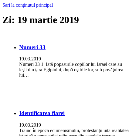
Sari la conținutul principal
Zi:
19 martie 2019
Numeri 33
19.03.2019
Numeri 33 1. Iată popasurile copiilor lui Israel care au
ieşit din ţara Egiptului, după oştirile lor, sub povăţuirea
lui…
Identificarea fiarei
19.03.2019
Trăind în epoca ecumenismului, protestanţii uită realitatea
istorică a persecuţiei religioase din secolele trecute