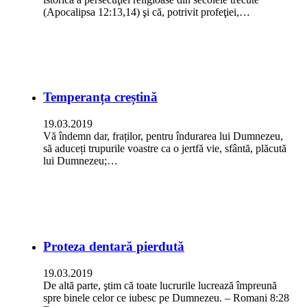
(Apocalipsa 12:13,14) şi că, potrivit profeţiei,…
Temperanța creștină
19.03.2019
Vă îndemn dar, fraților, pentru îndurarea lui Dumnezeu,
să aduceți trupurile voastre ca o jertfă vie, sfântă, plăcută
lui Dumnezeu;…
Proteza dentară pierdută
19.03.2019
De altă parte, ştim că toate lucrurile lucrează împreună
spre binele celor ce iubesc pe Dumnezeu. – Romani 8:28