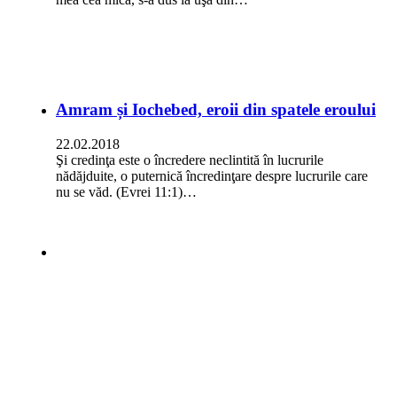
Amram și Iochebed, eroii din spatele eroului
22.02.2018
Şi credinţa este o încredere neclintită în lucrurile
nădăjduite, o puternică încredinţare despre lucrurile care
nu se văd. (Evrei 11:1)…