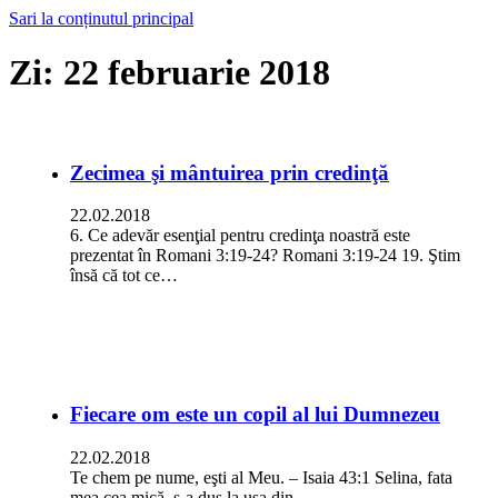
Sari la conținutul principal
Zi:
22 februarie 2018
Zecimea şi mântuirea prin credinţă
22.02.2018
6. Ce adevăr esenţial pentru credinţa noastră este
prezentat în Romani 3:19-24? Romani 3:19-24 19. Ştim
însă că tot ce…
Fiecare om este un copil al lui Dumnezeu
22.02.2018
Te chem pe nume, eşti al Meu. – Isaia 43:1 Selina, fata
mea cea mică, s-a dus la uşa din…