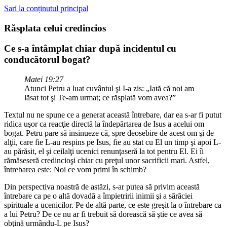
Sari la conținutul principal
Răsplata celui credincios
Ce s-a întâmplat chiar după incidentul cu
conducătorul bogat?
Matei 19:27
Atunci Petru a luat cuvântul şi I-a zis: „Iată că noi am
lăsat tot şi Te-am urmat; ce răsplată vom avea?”
Textul nu ne spune ce a generat această întrebare, dar ea s-ar fi putut
ridica uşor ca reacţie directă la îndepărtarea de Isus a acelui om
bogat. Petru pare să insinueze că, spre deosebire de acest om şi de
alţii, care fie L-au respins pe Isus, fie au stat cu El un timp şi apoi L-
au părăsit, el şi ceilalţi ucenici renunţaseră la tot pentru El. Ei îi
rămăseseră credincioşi chiar cu preţul unor sacrificii mari. Astfel,
întrebarea este: Noi ce vom primi în schimb?
Din perspectiva noastră de astăzi, s-ar putea să privim această
întrebare ca pe o altă dovadă a împietririi inimii şi a sărăciei
spirituale a ucenicilor. Pe de altă parte, ce este greşit la o întrebare ca
a lui Petru? De ce nu ar fi trebuit să dorească să ştie ce avea să
obţină urmându-L pe Isus?