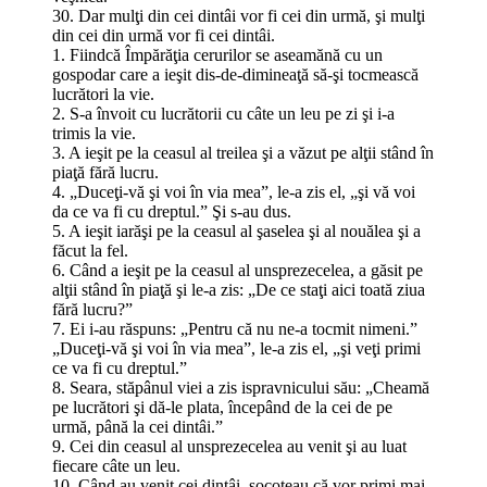
30. Dar mulţi din cei dintâi vor fi cei din urmă, şi mulţi
din cei din urmă vor fi cei dintâi.
1. Fiindcă Împărăţia cerurilor se aseamănă cu un
gospodar care a ieşit dis-de-dimineaţă să-şi tocmească
lucrători la vie.
2. S-a învoit cu lucrătorii cu câte un leu pe zi şi i-a
trimis la vie.
3. A ieşit pe la ceasul al treilea şi a văzut pe alţii stând în
piaţă fără lucru.
4. „Duceţi-vă şi voi în via mea”, le-a zis el, „şi vă voi
da ce va fi cu dreptul.” Şi s-au dus.
5. A ieşit iarăşi pe la ceasul al şaselea şi al nouălea şi a
făcut la fel.
6. Când a ieşit pe la ceasul al unsprezecelea, a găsit pe
alţii stând în piaţă şi le-a zis: „De ce staţi aici toată ziua
fără lucru?”
7. Ei i-au răspuns: „Pentru că nu ne-a tocmit nimeni.”
„Duceţi-vă şi voi în via mea”, le-a zis el, „şi veţi primi
ce va fi cu dreptul.”
8. Seara, stăpânul viei a zis ispravnicului său: „Cheamă
pe lucrători şi dă-le plata, începând de la cei de pe
urmă, până la cei dintâi.”
9. Cei din ceasul al unsprezecelea au venit şi au luat
fiecare câte un leu.
10. Când au venit cei dintâi, socoteau că vor primi mai