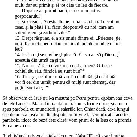
mult; dar au primit şi ei tot câte un leu de fiecare.
11. După ce au primit banii, cârteau împotriva
gospodarului
12. şi ziceau: „Aceştia de pe urmă n-au lucrat decât un
ceas, şi la plată i-ai făcut deopotrivă cu noi, care am
suferit greul şi zăduful zilei.”
13. Drept răspuns, el a zis unuia dintre ei: „Prietene, ţie
nu-ţi fac nicio nedreptate; nu te-ai tocmit cu mine cu un
leu?
14. Ia-ţi ce ţi se cuvine şi pleacă. Eu vreau să plătesc şi
acestuia din urmă ca şi ţie.
15. Nu pot să fac ce vreau cu ce-i al meu? Ori este
ochiul tău rău, fiindcă eu sunt bun?”
16. Tot aşa, cei din urmă vor fi cei dintâi, şi cei dintâi
vor fi cei din urmă; pentru că mulţi sunt chemaţi, dar
puţini sunt aleşi.”
Să observăm că Isus nu l-a mustrat pe Petru pentru egoism sau ceva
de felul acesta. Mai întâi, i-a dat un răspuns foarte direct şi apoi a
spus parabola cu muncitorii şi salariile lor. Chiar dacă, de-a lungul
secolelor, s-au iscat multe dispute cu privire la semnificaţia acestei
parabole, ideea de bază este clară: vom primi de la Isus ce a promis
El că ne va da.
[highlighted_p boxed=”false” center=”false”]Dacă te-ar întreba