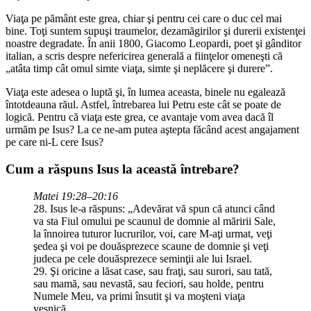
Viaţa pe pământ este grea, chiar şi pentru cei care o duc cel mai
bine. Toţi suntem supuşi traumelor, dezamăgirilor şi durerii existenţei
noastre degradate. În anii 1800, Giacomo Leopardi, poet şi gânditor
italian, a scris despre nefericirea generală a fiinţelor omeneşti că
„atâta timp cât omul simte viaţa, simte şi neplăcere şi durere”.
Viaţa este adesea o luptă şi, în lumea aceasta, binele nu egalează
întotdeauna răul. Astfel, întrebarea lui Petru este cât se poate de
logică. Pentru că viaţa este grea, ce avantaje vom avea dacă îl
urmăm pe Isus? La ce ne-am putea aştepta făcând acest angajament
pe care ni-L cere Isus?
Cum a răspuns Isus la această întrebare?
Matei 19:28–20:16
28. Isus le-a răspuns: „Adevărat vă spun că atunci când
va sta Fiul omului pe scaunul de domnie al măririi Sale,
la înnoirea tuturor lucrurilor, voi, care M-aţi urmat, veţi
şedea şi voi pe douăsprezece scaune de domnie şi veţi
judeca pe cele douăsprezece seminţii ale lui Israel.
29. Şi oricine a lăsat case, sau fraţi, sau surori, sau tată,
sau mamă, sau nevastă, sau feciori, sau holde, pentru
Numele Meu, va primi însutit şi va moşteni viaţa
veşnică.