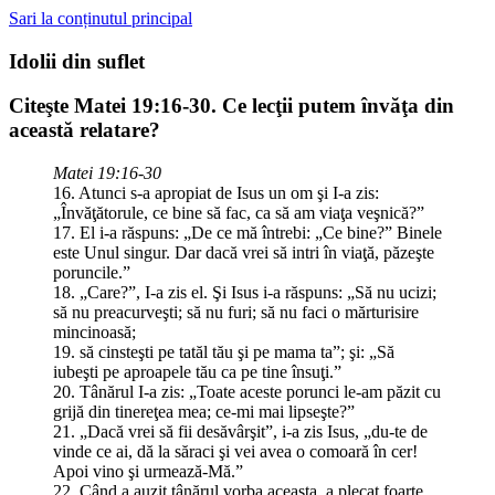
Sari la conținutul principal
Idolii din suflet
Citeşte Matei 19:16-30. Ce lecţii putem învăţa din
această relatare?
Matei 19:16-30
16. Atunci s-a apropiat de Isus un om şi I-a zis:
„Învăţătorule, ce bine să fac, ca să am viaţa veşnică?”
17. El i-a răspuns: „De ce mă întrebi: „Ce bine?” Binele
este Unul singur. Dar dacă vrei să intri în viaţă, păzeşte
poruncile.”
18. „Care?”, I-a zis el. Şi Isus i-a răspuns: „Să nu ucizi;
să nu preacurveşti; să nu furi; să nu faci o mărturisire
mincinoasă;
19. să cinsteşti pe tatăl tău şi pe mama ta”; şi: „Să
iubeşti pe aproapele tău ca pe tine însuţi.”
20. Tânărul I-a zis: „Toate aceste porunci le-am păzit cu
grijă din tinereţea mea; ce-mi mai lipseşte?”
21. „Dacă vrei să fii desăvârşit”, i-a zis Isus, „du-te de
vinde ce ai, dă la săraci şi vei avea o comoară în cer!
Apoi vino şi urmează-Mă.”
22. Când a auzit tânărul vorba aceasta, a plecat foarte