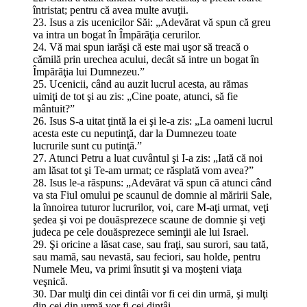
întristat; pentru că avea multe avuţii.
23. Isus a zis ucenicilor Săi: „Adevărat vă spun că greu
va intra un bogat în Împărăţia cerurilor.
24. Vă mai spun iarăşi că este mai uşor să treacă o
cămilă prin urechea acului, decât să intre un bogat în
Împărăţia lui Dumnezeu.”
25. Ucenicii, când au auzit lucrul acesta, au rămas
uimiţi de tot şi au zis: „Cine poate, atunci, să fie
mântuit?”
26. Isus S-a uitat ţintă la ei şi le-a zis: „La oameni lucrul
acesta este cu neputinţă, dar la Dumnezeu toate
lucrurile sunt cu putinţă.”
27. Atunci Petru a luat cuvântul şi I-a zis: „Iată că noi
am lăsat tot şi Te-am urmat; ce răsplată vom avea?”
28. Isus le-a răspuns: „Adevărat vă spun că atunci când
va sta Fiul omului pe scaunul de domnie al măririi Sale,
la înnoirea tuturor lucrurilor, voi, care M-aţi urmat, veţi
şedea şi voi pe douăsprezece scaune de domnie şi veţi
judeca pe cele douăsprezece seminţii ale lui Israel.
29. Şi oricine a lăsat case, sau fraţi, sau surori, sau tată,
sau mamă, sau nevastă, sau feciori, sau holde, pentru
Numele Meu, va primi însutit şi va moşteni viaţa
veşnică.
30. Dar mulţi din cei dintâi vor fi cei din urmă, şi mulţi
din cei din urmă vor fi cei dintâi.