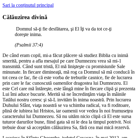
Sari la conținutul principal
Călăuzirea divină
Domnul să-ţi fie desfătarea, şi El îţi va da tot ce-ţi
doreşte inima.
(Psalmii 37:4)
De când eram copil, mi-a făcut plăcere să studiez Biblia cu inimă
smerită, pentru a afla mesajul pe care Dumnezeu vrea să mi-1
transmită. Când sunt tristă, El mă linişteşte cu promisiunile Sale
minunate. In fiecare dimineaţă, mă rog ca Domnul să mă conducă în
tot ceea ce fac, fie că este vorba de treburile casnice, fie de lucrarea
prin care le fac cunoscută oamenilor dragostea lui Dumnezeu. El
este Cel care mă întăreşte, este lângă mine în fiecare clipă şi prezenta
Lui îmi aduce bucurie. Merită să ne încredinţăm viaţa în mâinile
Tatălui nostru ceresc şi să-L invităm în inima noastră. Prin lucrarea
Duhului Sfânt, viaţa noastră se va schimba radical, va fi roditoare,
plină de iubirea lui Hristos, iar oamenii vor vedea în noi frumuseţea
caracterului lui Dumnezeu. Să nu uităm nicio clipă că El este sursa
tuturor darurilor bune, fiind gata să ni le dea la timpul potrivit. Noi
trebuie doar să acceptăm călăuzirea Sa, fără cea mai mică rezervă.
Locuiesc în Sfântu Gheorghe, judeţul Covasna. în mai 2012, am