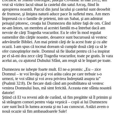
vrut să vizitez lacul situat la castelul din satul Arcuş, fiind în
apropierea noastră. Parcul din jurul lacului şi castelul sunt deosebit
de frumose, şi liniştea naturii aduce pace în sufletul meu. Am mers
împreună cu o familie de prieteni, intr-un Sabat, şi am admirat
peisajul pitoresc, creaţia lui Dumnezeu din iubire faţă de om. Când
ne-am întors, un membru al acestei familii m-a întrebat dacă am
nevoie de cărţi Tragedia veacurilor. Eu le ofer în mod regulat
oamenilor din cărţile noastre, deoarece sunt bucuroasă să vestesc
adevărurile Bibliei. Am mai primit cărţi de la acest frate şi cu alte
ocazii. I-am spus că tocmai doream să cumpăr două cărţi ca să le
ofer cunoştinţelor mele. Domnul să fie lăudat pentru că l-a inspirat
pe el să-mi dea zece cărţi Tragedia veacurilor, toate pe gratis. în vara
acelui an, cu ajutorul Duhului Sfânt, am reuşit să le împart pe toate.
Dumnezeu ne iubeşte foarte mult. El ne-a promis: „Eu – zice
Domnul – te voi învăţa şi-ţi voi arăta calea pe care trebuie s-o
urmezi, te voi sfătui şi voi avea privirea îndreptată asupra ta”
(Psalmii 32:8). De fiecare dată când am posibilitatea să vestesc
venirea Domnului Isus, mă simt fericită. Aceasta este sfânta noastră
datorie!
Ştiind că El va reveni atât de curând, să fim pregătite să îl primim şi
să strângem comori pentru viaţa veşnică – copii ai lui Dumnezeu
care sunt încă în lumea aceasta şi nu l-au cunoscut. Astăzi avem o
nouă ocazie să fim ambasadoarele Sale!