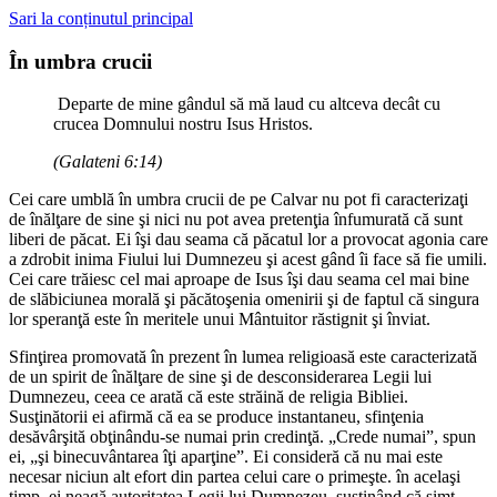
Sari la conținutul principal
În umbra crucii
Departe de mine gândul să mă laud cu altceva decât cu
crucea Domnului nostru Isus Hristos.
(Galateni 6:14)
Cei care umblă în umbra crucii de pe Calvar nu pot fi caracterizaţi
de înălţare de sine şi nici nu pot avea pretenţia înfumurată că sunt
liberi de păcat. Ei îşi dau seama că păcatul lor a provocat agonia care
a zdrobit inima Fiului lui Dumnezeu şi acest gând îi face să fie umili.
Cei care trăiesc cel mai aproape de Isus îşi dau seama cel mai bine
de slăbiciunea morală şi păcătoşenia omenirii şi de faptul că singura
lor speranţă este în meritele unui Mântuitor răstignit şi înviat.
Sfinţirea promovată în prezent în lumea religioasă este caracterizată
de un spirit de înălţare de sine şi de desconsiderarea Legii lui
Dumnezeu, ceea ce arată că este străină de religia Bibliei.
Susţinătorii ei afirmă că ea se produce instantaneu, sfinţenia
desăvârşită obţinându-se numai prin credinţă. „Crede numai”, spun
ei, „şi binecuvântarea îţi aparţine”. Ei consideră că nu mai este
necesar niciun alt efort din partea celui care o primeşte. în acelaşi
timp, ei neagă autoritatea Legii lui Dumnezeu, susţinând că simt