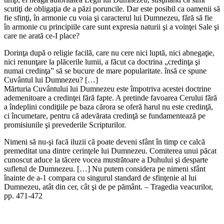
scutiţi de obligaţia de a păzi poruncile. Dar este posibil ca oamenii să
fie sfinţi, în armonie cu voia şi caracterul lui Dumnezeu, fără să fie
în armonie cu principiile care sunt expresia naturii şi a voinţei Sale şi
care ne arată ce-I place?
Dorinţa după o religie facilă, care nu cere nici luptă, nici abnegaţie,
nici renunţare la plăcerile lumii, a făcut ca doctrina „credinţa şi
numai credinţa” să se bucure de mare popularitate. însă ce spune
Cuvântul lui Dumnezeu? […]
Mărturia Cuvântului lui Dumnezeu este împotriva acestei doctrine
ademenitoare a credinţei fără fapte. A pretinde favoarea Cerului fără
a îndeplini condiţiile pe baza cărora se oferă harul nu este credinţă,
ci încumetare, pentru că adevărata credinţă se fundamentează pe
promisiunile şi prevederile Scripturilor.
Nimeni să nu-şi facă iluzii că poate deveni sfânt în timp ce calcă
premeditat una dintre cerinţele lui Dumnezeu. Comiterea unui păcat
cunoscut aduce la tăcere vocea mustrătoare a Duhului şi desparte
sufletul de Dumnezeu. […] Nu putem considera pe nimeni sfânt
înainte de a-1 compara cu singurul standard de sfinţenie al lui
Dumnezeu, atât din cer, cât şi de pe pământ. – Tragedia veacurilor,
pp. 471-472