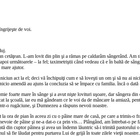
îngrijeşte de voi.
luj.
ă un cetăţean. L-am lovit din plin şi a rămas pe caldarâm sângerând. Am
, apoi următoarele – la fel; taximetriştii când vedeau că e în baltă de s
 mare ajutor.
ciun act la el; deci vă închipuiţi cum e să loveşti un om şi să nu ai nici
ră nicio amendă au ajuns la concluzia să se împace cu familia. încă o d
emie foarte mare în sânge şi a avut nişte lovituri uşoare, dar sângera d
ecat la şcoală, iar eu mă gândeam ce le voi da de mâncare la amiază, pen
 într-o rugăciune, şi Dumnezeu a răspuns nevoii noastre.
 la ora de pian în aceea zi cu o pâine mare de casă, pe care a trimis-o 
m nevoie de pâine şi ne-a dat-o ca prin vis… Plângând, am întrebat-o pe f
oată din cuptor pâinea şi avea un îndemn lăuntric să-i trimită pastorului
 să fie lăudat pentru purtarea Lui de grijă în toate zilele vieţii noastre.