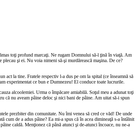
 rămas toţi profund marcaţi. Ne rugam Domnului să-l ţină în viaţă. Am
ânge plecau şi ei. Nu voia nimeni să-şi murdărească maşina. De ce?
un act la tine. Fratele respectiv l-a dus pe om la spital (ce înseamnă să
ată am experimentat ce bun e Dumnezeu! El conduce toate lucrurile.
in cauza alcoolemiei. Urma o împăcare amiabilă. Soţul meu a adunat toţi
tru că nu aveam pâine deloc şi nici bani de pâine. Am uitat să-i spun
fratele prezbiter din comunitate. Nu îmi venea să cred ce văd! De unde
ată cum de a adus pâine? Ea mi-a spus că în acea dimineaţă s-a întâlnit
 o pâine caldă. Menţionez că până atunci şi de-atunci încoace, nu ne-a