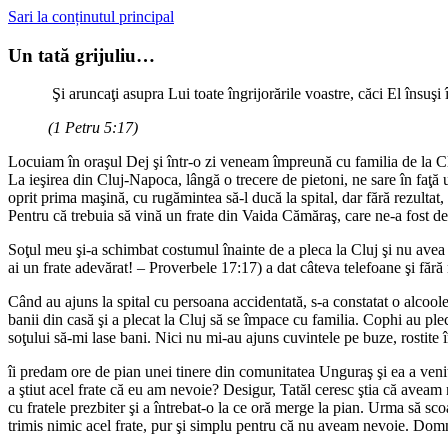
Sari la conținutul principal
Un tată grijuliu…
Şi aruncaţi asupra Lui toate îngrijorările voastre, căci El însuşi 
(1 Petru 5:17)
Locuiam în oraşul Dej şi într-o zi veneam împreună cu familia de la C
La ieşirea din Cluj-Napoca, lângă o trecere de pietoni, ne sare în faţ
oprit prima maşină, cu rugămintea să-l ducă la spital, dar fără rezultat
Pentru că trebuia să vină un frate din Vaida Cămăraş, care ne-a fost de
Soţul meu şi-a schimbat costumul înainte de a pleca la Cluj şi nu avea ni
ai un frate adevărat! – Proverbele 17:17) a dat câteva telefoane şi fă
Când au ajuns la spital cu persoana accidentată, s-a constatat o alcool
banii din casă şi a plecat la Cluj să se împace cu familia. Cophi au pl
soţului să-mi lase bani. Nici nu mi-au ajuns cuvintele pe buze, rostite
îi predam ore de pian unei tinere din comunitatea Unguraş şi ea a venit
a ştiut acel frate că eu am nevoie? Desigur, Tatăl ceresc ştia că avea
cu fratele prezbiter şi a întrebat-o la ce oră merge la pian. Urma să sc
trimis nimic acel frate, pur şi simplu pentru că nu aveam nevoie. Domnul