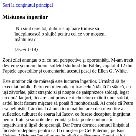
Sari la conținutul principal
Misiunea îngerilor
Nu sunt oare toţi duhuri slujitoare trimise să
îndeplinească o slujbă pentru cei ce vor moşteni
mântuirea?
(Evrei 1:14)
Zorii zilei anunţau o zi cu noi perspective şi oportunităţi. M-am trezit
devreme şi mi-am hrănit sufletul studiind din Biblie, capitolul 12 din
Faptele apostolilor şi comentariul acestui pasaj de Ellen G. White.
Este uimitor cât de măreaţă este lucrarea îngerilor. Urmând să fie
executat public, Petru era întemniţat într-o celulă tăiată în stâncă, cu
uşi zăvorâte, păzit straşnic zi şi noapte de şaisprezece soldaţi, legat
cu două lanţuri, fiecare lanţ prins de încheietura mâinii unui soldat,
astfel încât fiecare mişcare să poată fi monitorizată. Ai crede că Petru
era neliniştit, frământat că nu a terminat lucrarea de convertire a
sufletelor, tulburat de soarta lui Iacov, ce fusese decapitat, îngrijorat
pentru fraţii şi surorile de credinţă şi lista poate continua în
negativism şi lipsă de speranţă. Dar Petru dormea somnul liniştit al
încrederii depline, pentru că II cunoştea pe Cel Puternic, pe Isus
Hristos. Misiunea îngerilor era în plină desfăşurare: „îngeri ai lui