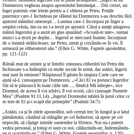
Dumnezeu vegheau asupra apostolului întemniţat… Din ceruri, un
înger puternic este trimis pentru a-1 ehbera pe Petru. Porţile
puternice care-1 închideau pe sfântul lui Dumnezeu s-au deschis fără
ajutorul mâinilor omeneşti… Lumina care-1 înconjura pe înger a
umplut celula, dar ea nu l-a trezit pe apostol. Când a simţit atingerea
mâinii îngerului şi a auzit un glas spunând: «Scoală-te iute», numai
atunci s-a trezit pe deplin… îngerul se strecoară înainte, înconjurat
de o lumină strălucitoare, iar Petru, uimit şi crezându-se în vis, îl
urmează pe eliberatorul său.” (Ellen G. White, Faptele apostolilor,
pp. 121-122)
Rămâi mut de uimire şi te întrebi: minunea eliberării lui Petru din
închisoare s-a întâmplat cu multe secole în urmă, dar astăzi, îngerii
mai sunt în misiune? Răspunsul îl găsim în singura Carte care ne
ajută să-L cunoaştem pe Dumnezeu. „«Căci El va porunci îngerilor
Săi să te păzească în toate căile tale…, fiindcă Mă iubeşte», zice
Domnul, de aceea îl voi izbăvi, îl voi ocroti, căci cunoaşte Numele
Meu” (Psalmii 91:11,14). „îngerul Domnului tabără în jurul celor ce
se tem de El şi-i scapă din primejdie” (Psalmii 34:7).
„Astăzi, ca şi în zilele apostolilor, sob cereşti trec în lungul şi-n latul
pământului, căutând să mângâie pe cel îndurerat, să apere pe cel
nepocăit, să câştige inimile oamenilor la Hristos. Noi nu-i putem
vedea personal, şi totuşi ei sunt cu noi, călăuzindu-ne, îndemnându-
ne şi ocrotindu-ne.” (Ellen G. White, Faptele apostolilor, p. 126)