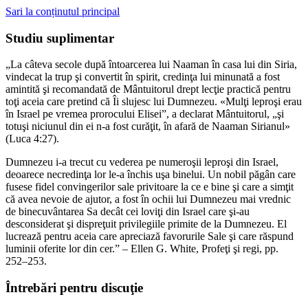
Sari la conținutul principal
Studiu suplimentar
„La câteva secole după întoarcerea lui Naaman în casa lui din Siria,
vindecat la trup şi convertit în spirit, credinţa lui minunată a fost
amintită şi recomandată de Mântuitorul drept lecţie practică pentru
toţi aceia care pretind că Îi slujesc lui Dumnezeu. «Mulţi leproşi erau
în Israel pe vremea prorocului Elisei”, a declarat Mântuitorul, „şi
totuşi niciunul din ei n-a fost curăţit, în afară de Naaman Sirianul»
(Luca 4:27).
Dumnezeu i-a trecut cu vederea pe numeroşii leproşi din Israel,
deoarece necredinţa lor le-a închis uşa binelui. Un nobil păgân care
fusese fidel convingerilor sale privitoare la ce e bine şi care a simţit
că avea nevoie de ajutor, a fost în ochii lui Dumnezeu mai vrednic
de binecuvântarea Sa decât cei loviţi din Israel care şi-au
desconsiderat şi dispreţuit privilegiile primite de la Dumnezeu. El
lucrează pentru aceia care apreciază favorurile Sale şi care răspund
luminii oferite lor din cer.” – Ellen G. White, Profeţi şi regi, pp.
252–253.
Întrebări pentru discuţie