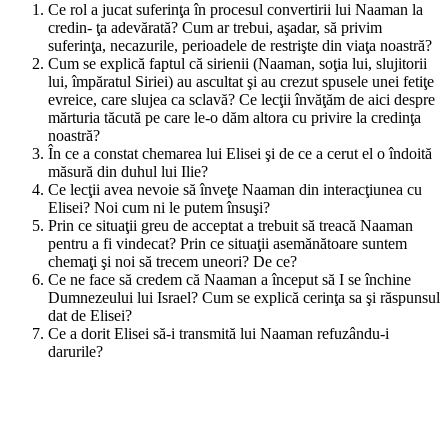
Ce rol a jucat suferinţa în procesul convertirii lui Naaman la
credin- ţa adevărată? Cum ar trebui, aşadar, să privim
suferinţa, necazurile, perioadele de restrişte din viaţa noastră?
Cum se explică faptul că sirienii (Naaman, soţia lui, slujitorii
lui, împăratul Siriei) au ascultat şi au crezut spusele unei fetiţe
evreice, care slujea ca sclavă? Ce lecţii învăţăm de aici despre
mărturia tăcută pe care le-o dăm altora cu privire la credinţa
noastră?
În ce a constat chemarea lui Elisei şi de ce a cerut el o îndoită
măsură din duhul lui Ilie?
Ce lecţii avea nevoie să înveţe Naaman din interacţiunea cu
Elisei? Noi cum ni le putem însuşi?
Prin ce situaţii greu de acceptat a trebuit să treacă Naaman
pentru a fi vindecat? Prin ce situaţii asemănătoare suntem
chemaţi şi noi să trecem uneori? De ce?
Ce ne face să credem că Naaman a început să I se închine
Dumnezeului lui Israel? Cum se explică cerinţa sa şi răspunsul
dat de Elisei?
Ce a dorit Elisei să-i transmită lui Naaman refuzându-i
darurile?