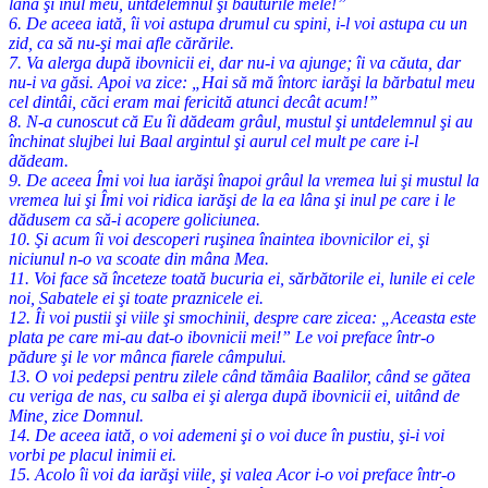
lâna şi inul meu, untdelemnul şi băuturile mele!”
6. De aceea iată, îi voi astupa drumul cu spini, i-l voi astupa cu un
zid, ca să nu-şi mai afle cărările.
7. Va alerga după ibovnicii ei, dar nu-i va ajunge; îi va căuta, dar
nu-i va găsi. Apoi va zice: „Hai să mă întorc iarăşi la bărbatul meu
cel dintâi, căci eram mai fericită atunci decât acum!”
8. N-a cunoscut că Eu îi dădeam grâul, mustul şi untdelemnul şi au
închinat slujbei lui Baal argintul şi aurul cel mult pe care i-l
dădeam.
9. De aceea Îmi voi lua iarăşi înapoi grâul la vremea lui şi mustul la
vremea lui şi Îmi voi ridica iarăşi de la ea lâna şi inul pe care i le
dădusem ca să-i acopere goliciunea.
10. Şi acum îi voi descoperi ruşinea înaintea ibovnicilor ei, şi
niciunul n-o va scoate din mâna Mea.
11. Voi face să înceteze toată bucuria ei, sărbătorile ei, lunile ei cele
noi, Sabatele ei şi toate praznicele ei.
12. Îi voi pustii şi viile şi smochinii, despre care zicea: „Aceasta este
plata pe care mi-au dat-o ibovnicii mei!” Le voi preface într-o
pădure şi le vor mânca fiarele câmpului.
13. O voi pedepsi pentru zilele când tămâia Baalilor, când se gătea
cu veriga de nas, cu salba ei şi alerga după ibovnicii ei, uitând de
Mine, zice Domnul.
14. De aceea iată, o voi ademeni şi o voi duce în pustiu, şi-i voi
vorbi pe placul inimii ei.
15. Acolo îi voi da iarăşi viile, şi valea Acor i-o voi preface într-o