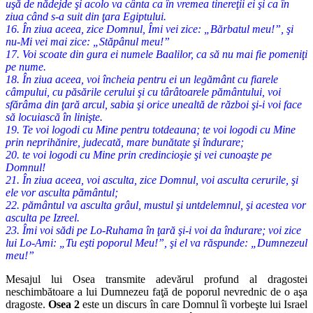
uşă de nădejde şi acolo va cânta ca în vremea tinereţii ei şi ca în
ziua când s-a suit din ţara Egiptului.
16. În ziua aceea, zice Domnul, Îmi vei zice: „Bărbatul meu!”, şi
nu-Mi vei mai zice: „Stăpânul meu!”
17. Voi scoate din gura ei numele Baalilor, ca să nu mai fie pomeniţi
pe nume.
18. În ziua aceea, voi încheia pentru ei un legământ cu fiarele
câmpului, cu păsările cerului şi cu târâtoarele pământului, voi
sfărâma din ţară arcul, sabia şi orice unealtă de război şi-i voi face
să locuiască în linişte.
19. Te voi logodi cu Mine pentru totdeauna; te voi logodi cu Mine
prin neprihănire, judecată, mare bunătate şi îndurare;
20. te voi logodi cu Mine prin credincioşie şi vei cunoaşte pe
Domnul!
21. În ziua aceea, voi asculta, zice Domnul, voi asculta cerurile, şi
ele vor asculta pământul;
22. pământul va asculta grâul, mustul şi untdelemnul, şi acestea vor
asculta pe Izreel.
23. Îmi voi sădi pe Lo-Ruhama în ţară şi-i voi da îndurare; voi zice
lui Lo-Ami: „Tu eşti poporul Meu!”, şi el va răspunde: „Dumnezeul
meu!”
Mesajul lui Osea transmite adevărul profund al dragostei
neschim
bătoare a lui Dumnezeu faţă de poporul nevrednic de o aşa
dragoste.
Osea 2
este un discurs în care Domnul îi vorbeşte lui Israel