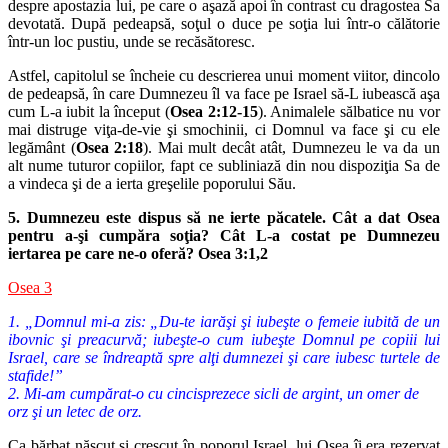
despre apos
tazia lui, pe care o aşază apoi în contrast cu dragostea Sa
devotată. După
pedeapsă, soţul o duce pe soţia lui într-o călătorie
într-un loc pustiu, unde
se recăsătoresc.
Astfel, capitolul se încheie cu descrierea unui moment viitor, dincolo
de pedeapsă, în care Dumnezeu îl va face pe Israel să-L iubească aşa
cum
L-a iubit la început (
Osea 2:12-15
). Animalele sălbatice nu vor
mai dis
truge viţa-de-vie şi smochinii, ci Domnul va face şi cu ele
legământ (
Osea
2:18
). Mai mult decât atât, Dumnezeu le va da un
alt nume tuturor co
piilor, fapt ce subliniază din nou dispoziţia Sa de
a vindeca şi de a ierta
greşelile poporului Său.
5. Dumnezeu este dispus să ne ierte păcatele. Cât a dat Osea
pentru a-şi
cumpăra soţia? Cât L-a costat pe Dumnezeu
iertarea pe care ne-o ofe
ră? Osea 3:1,2
Osea 3
1. „Domnul mi-a zis: „Du-te iarăşi şi iubeşte o femeie iubită de un
ibovnic şi preacurvă; iubeşte-o cum iubeşte Domnul pe copiii lui
Israel, care se îndreaptă spre alţi dumnezei şi care iubesc turtele de
stafide!”
2. Mi-am cumpărat-o cu cincisprezece sicli de argint, un omer de
orz şi un letec de orz.
Ca bărbat născut şi crescut în poporul Israel, lui Osea îi era rezervat