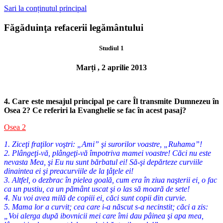
Sari la conținutul principal
Făgăduinţa refacerii legământului
Studiul 1
Marți , 2 aprilie 2013
4. Care este mesajul principal pe care Îl transmite Dumnezeu în
Osea 2?
Ce referiri la Evanghelie se fac în acest pasaj?
Osea 2
1. Ziceţi fraţilor voştri: „Ami” şi surorilor voastre, „Ruhama”!
2. Plângeţi-vă, plângeţi-vă împotriva mamei voastre! Căci nu este
nevasta Mea, şi Eu nu sunt bărbatul ei! Să-şi depărteze curviile
dinaintea ei şi preacurviile de la ţâţele ei!
3. Altfel, o dezbrac în pielea goală, cum era în ziua naşterii ei, o fac
ca un pustiu, ca un pământ uscat şi o las să moară de sete!
4. Nu voi avea milă de copiii ei, căci sunt copii din curvie.
5. Mama lor a curvit; cea care i-a născut s-a necinstit; căci a zis:
„Voi alerga după ibovnicii mei care îmi dau pâinea şi apa mea,