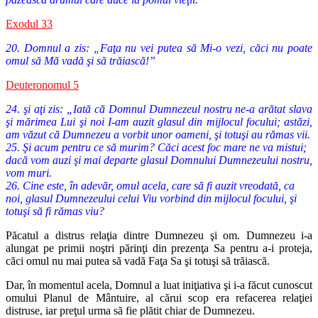
Exodul 33
20. Domnul a zis: „Faţa nu vei putea să Mi-o vezi, căci nu poate
omul să Mă vadă şi să trăiască!”
Deuteronomul 5
24. şi aţi zis: „Iată că Domnul Dumnezeul nostru ne-a arătat slava
şi mărimea Lui şi noi I-am auzit glasul din mijlocul focului; astăzi,
am văzut că Dumnezeu a vorbit unor oameni, şi totuşi au rămas vii.
25. Şi acum pentru ce să murim? Căci acest foc mare ne va mistui;
dacă vom auzi şi mai departe glasul Domnului Dumnezeului nostru,
vom muri.
26. Cine este, în adevăr, omul acela, care să fi auzit vreodată, ca
noi, glasul Dumnezeului celui Viu vorbind din mijlocul focului, şi
totuşi să fi rămas viu?
Păcatul a distrus relaţia dintre Dumnezeu şi om. Dumnezeu i-a
alungat
pe primii noştri părinţi din prezenţa Sa pentru a-i proteja,
căci omul nu
mai putea să vadă Faţa Sa şi totuşi să trăiască.
Dar, în momentul acela, Domnul a luat iniţiativa şi i-a făcut cunoscut
omului Planul de Mântuire, al cărui scop era refacerea relaţiei
distruse,
iar preţul urma să fie plătit chiar de Dumnezeu.