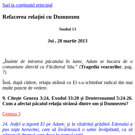
Sari la conținutul principal
Refacerea relaţiei cu Dumnezeu
Studiul 13
Joi , 28 martie 2013
„
Înainte de intrarea păcatului în lume, Adam se bucura de o
comuni
une directă cu Făcătorul Său.
” (
Tragedia veacurilor
, pag.
7)
Însă, după cădere, relaţia strânsă cu El s-a schimbat radical din mai
multe puncte de vedere.
9. Citeşte Geneza 3:24, Exodul 33:20 şi Deuteronomul 5:24-26.
Cum a afectat
păcatul relaţia strânsă dintre om şi Dumnezeu?
Geneza 3
24. Astfel a izgonit El pe Adam; şi la răsăritul grădinii Edenului a
pus nişte heruvimi, care să învârtească o sabie învăpăiată, ca să
păzească drumul care duce la pomul vieţii.