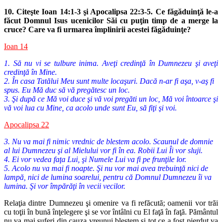
10. Citeşte Ioan 14:1-3 şi Apocalipsa 22:3-5. Ce făgăduinţă le-a
făcut Domnul
Isus ucenicilor Săi cu puţin timp de a merge la
cruce? Care va fi ur
marea împlinirii acestei făgăduinţe?
Ioan 14
1. Să nu vi se tulbure inima. Aveţi credinţă în Dumnezeu şi aveţi
credinţă în Mine.
2. În casa Tatălui Meu sunt multe locaşuri. Dacă n-ar fi aşa, v-aş fi
spus. Eu Mă duc să vă pregătesc un loc.
3. Şi după ce Mă voi duce şi vă voi pregăti un loc, Mă voi întoarce şi
vă voi lua cu Mine, ca acolo unde sunt Eu, să fiţi şi voi.
Apocalipsa 22
3. Nu va mai fi nimic vrednic de blestem acolo. Scaunul de domnie
al lui Dumnezeu şi al Mielului vor fi în ea. Robii Lui Îi vor sluji.
4. Ei vor vedea faţa Lui, şi Numele Lui va fi pe frunţile lor.
5. Acolo nu va mai fi noapte. Şi nu vor mai avea trebuinţă nici de
lampă, nici de lumina soarelui, pentru că Domnul Dumnezeu îi va
lumina. Şi vor împărăţi în vecii vecilor.
Relaţia dintre Dumnezeu şi omenire va fi refăcută; oamenii vor trăi
cu toţii în bună înţelegere şi se vor întâlni cu El faţă în faţă. Pământul
nu va mai suferi din cauza vreunui blestem şi tot ce a fost pierdut va