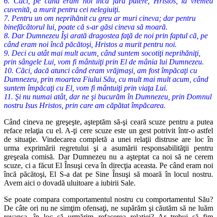
6. Căci, pe când eram noi încă fără putere, Hristos, la vremea
cuvenită, a murit pentru cei nelegiuiţi.
7. Pentru un om neprihănit cu greu ar muri cineva; dar pentru
binefăcătorul lui, poate că s-ar găsi cineva să moară.
8. Dar Dumnezeu Îşi arată dragostea faţă de noi prin faptul că, pe
când eram noi încă păcătoşi, Hristos a murit pentru noi.
9. Deci cu atât mai mult acum, când suntem socotiţi neprihăniţi,
prin sângele Lui, vom fi mântuiţi prin El de mânia lui Dumnezeu.
10. Căci, dacă atunci când eram vrăjmaşi, am fost împăcaţi cu
Dumnezeu, prin moartea Fiului Său, cu mult mai mult acum, când
suntem împăcaţi cu El, vom fi mântuiţi prin viaţa Lui.
11. Şi nu numai atât, dar ne şi bucurăm în Dumnezeu, prin Domnul
nostru Isus Hristos, prin care am căpătat împăcarea.
Când cineva ne greşeşte, aşteptăm să-şi ceară scuze pentru a putea
reface
relaţia cu el. A-ţi cere scuze este un gest potrivit într-o astfel
de situaţie.
Vindecarea completă a unei relaţii distruse are loc în
urma exprimării
regretului şi a asumării responsabilităţii pentru
greşeala comisă. Dar
Dumnezeu nu a aşteptat ca noi să ne cerem
scuze, ci a făcut El Însuşi ceva în
direcţia aceasta. Pe când eram noi
încă păcătoşi, El S-a dat pe Sine Însuşi să
moară în locul nostru.
Avem aici o dovadă uluitoare a iubirii Sale.
Se poate compara comportamentul nostru cu comportamentul Său?
De
câte ori nu ne simţim ofensaţi, ne supărăm şi căutăm să ne luăm
revanşa,
în loc să urmărim refacerea relaţiei? Ar trebui să fim