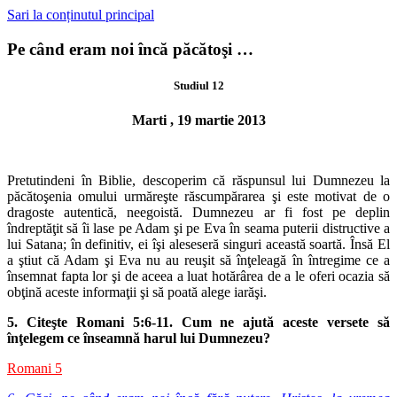
Sari la conținutul principal
Pe când eram noi încă păcătoşi …
Studiul 12
Marti , 19 martie 2013
Pretutindeni în Biblie, descoperim că răspunsul lui Dumnezeu la
păcă
toşenia omului urmăreşte răscumpărarea şi este motivat de o
dragoste
autentică, neegoistă. Dumnezeu ar fi fost pe deplin
îndreptăţit să îi lase
pe Adam şi pe Eva în seama puterii distructive a
lui Satana; în definitiv,
ei îşi aleseseră singuri această soartă. Însă El
a ştiut că Adam şi Eva nu au
reuşit să înţeleagă în întregime ce a
însemnat fapta lor şi de aceea a luat
hotărârea de a le oferi ocazia să
obţină aceste informaţii şi să poată alege
iarăşi.
5. Citeşte Romani 5:6-11. Cum ne ajută aceste versete să
înţelegem ce
înseamnă harul lui Dumnezeu?
Romani 5