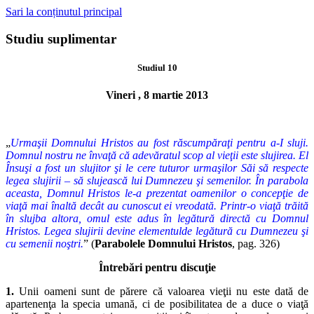
Sari la conținutul principal
Studiu suplimentar
Studiul 10
Vineri , 8 martie 2013
„
Urmaşii Domnului Hristos au fost răscumpăraţi pentru a-I sluji.
Domnul nostru ne învaţă că adevăratul scop al vieţii este slujirea. El
Însuşi a fost un slujitor şi le cere tuturor urmaşilor Săi să respecte
legea slujirii – să slujească lui Dumnezeu şi semenilor. În parabola
aceasta, Domnul Hristos le-a prezentat oamenilor o concepţie de
viaţă mai înaltă decât au cunoscut ei vreodată. Printr-o viaţă trăită
în slujba altora, omul este adus în legătură directă cu Domnul
Hristos. Legea slujirii devine elementul
de legătură cu Dumnezeu şi
cu semenii noştri.
” (
Parabolele Domnului
Hristos
, pag. 326)
Întrebări pentru discuţie
1.
Unii oameni sunt de părere că valoarea vieţii nu este dată de
aparte
nenţa la specia umană, ci de posibilitatea de a duce o viaţă