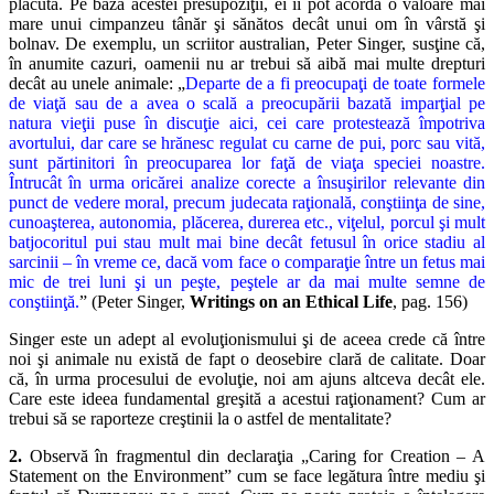
plăcută. Pe
baza acestei presupoziţii, ei îi pot acorda o valoare mai
mare unui cim
panzeu tânăr şi sănătos decât unui om în vârstă şi
bolnav. De exemplu,
un scriitor australian, Peter Singer, susţine că,
în anumite cazuri, oa
menii nu ar trebui să aibă mai multe drepturi
decât au unele animale:
„
Departe de a fi preocupaţi de toate formele
de viaţă sau de a avea o
scală a preocupării bazată imparţial pe
natura vieţii puse în discuţie aici, cei care protestează împotriva
avortului, dar care se hrănesc regulat cu carne de pui, porc sau vită,
sunt părtinitori în preocuparea lor faţă de viaţa speciei noastre.
Întrucât în urma oricărei analize corecte a însuşirilor relevante din
punct de vedere moral, precum judecata raţională, conştiinţa de sine,
cunoaşterea, autonomia, plăcerea, durerea etc., viţelul, porcul şi mult
batjocoritul pui stau mult mai bine decât fetusul în orice stadiu al
sarcinii – în vreme ce, dacă vom face o comparaţie între un fetus mai
mic de trei luni şi un peşte, peştele ar da
mai multe semne de
conştiinţă.
” (Peter Singer,
Writings on an Ethical
Life
, pag. 156)
Singer este un adept al evoluţionismului şi de aceea crede că între
noi
şi animale nu există de fapt o deosebire clară de calitate. Doar
că, în
urma procesului de evoluţie, noi am ajuns altceva decât ele.
Care este ideea fundamental greşită a acestui raţionament? Cum ar
trebui să se raporteze creştinii la o astfel de mentalitate?
2.
Observă în fragmentul din declaraţia „Caring for Creation – A
State
ment on the Environment” cum se face legătura între mediu şi