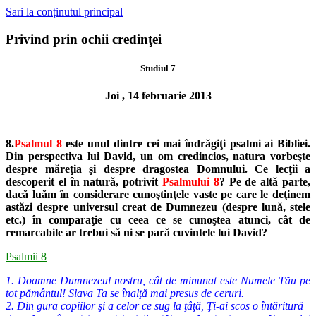
Sari la conținutul principal
Privind prin ochii credinţei
Studiul 7
Joi , 14 februarie 2013
8.
Psalmul 8
este unul dintre cei mai îndrăgiţi psalmi ai Bibliei.
Din per
spectiva lui David, un om credincios, natura vorbeşte
despre măreţia şi
despre dragostea Domnului. Ce lecţii a
descoperit el în natură, potrivit
Psalmului 8
? Pe de altă parte,
dacă luăm în considerare cunoştinţele
vaste pe care le deţinem
astăzi despre universul creat de Dumnezeu
(despre lună, stele
etc.) în comparaţie cu ceea ce se cunoştea atunci,
cât de
remarcabile ar trebui să ni se pară cuvintele lui David?
Psalmii 8
1. Doamne Dumnezeul nostru, cât de minunat este Numele Tău pe
tot pământul! Slava Ta se înalţă mai presus de ceruri.
2. Din gura copiilor şi a celor ce sug la ţâţă, Ţi-ai scos o întăritură