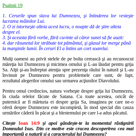
Psalmii 19
1. Cerurile spun slava lui Dumnezeu, şi întinderea lor vesteşte
lucrarea mâinilor Lui.
2. O zi istoriseşte alteia acest lucru, o noapte dă de ştire alteia
despre el.
3. Şi aceasta fără vorbe, fără cuvinte al căror sunet să fie auzit:
4. dar răsunetul lor străbate tot pământul, şi glasul lor merge până
la marginile lumii. În ceruri El a întins un cort soarelui.
Mulţi oameni au privit stelele de pe bolta cerească şi au recunoscut
măreţia lui Dumnezeu şi micimea omului şi L-au lăudat pentru grija
Sa.
Alţii şi-au îndreptat atenţia spre prezenţa răului în natură şi L-au
învinuit
pe Dumnezeu pentru problemele care sunt, de fapt,
rezultatul alegerilor
omului sau urmarea acţiunilor Diavolului.
Pentru omul credincios, natura vorbeşte despre grija lui Dumnezeu,
în
ciuda relelor făcute de Satana. Cu toate acestea, oricât de
puternică ar fi
mărturia ei despre grija Sa, imaginea pe care ne-o
oferă despre Dumnezeu
este incompletă, în mod special din cauza
urmărilor căderii în păcat şi a
blestemului pe care l-a adus păcatul.
Citeşte
Ioan 14:9
şi apoi gândeşte-te la momentul răstignirii
Domnului
Isus. Din ce motive este crucea descoperirea cea mai
importantă a naturii şi a
caracterului lui Dumnezeu?