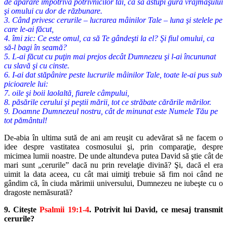
de apărare împotriva potrivnicilor tăi, ca să astupi gura vrăjmaşului
şi omului cu dor de răzbunare.
3. Când privesc cerurile – lucrarea mâinilor Tale – luna şi stelele pe
care le-ai făcut,
4. îmi zic: Ce este omul, ca să Te gândeşti la el? Şi fiul omului, ca
să-l bagi în seamă?
5. L-ai făcut cu puţin mai prejos decât Dumnezeu şi l-ai încununat
cu slavă şi cu cinste.
6. I-ai dat stăpânire peste lucrurile mâinilor Tale, toate le-ai pus sub
picioarele lui:
7. oile şi boii laolaltă, fiarele câmpului,
8. păsările cerului şi peştii mării, tot ce străbate cărările mărilor.
9. Doamne Dumnezeul nostru, cât de minunat este Numele Tău pe
tot pământul!
De-abia în ultima sută de ani am reuşit cu adevărat să ne facem o
idee
despre vastitatea cosmosului şi, prin comparaţie, despre
micimea lumii
noastre. De unde altundeva putea David să ştie cât de
mari sunt „cerurile”
dacă nu prin revelaţie divină? Şi, dacă el era
uimit la data aceea, cu cât mai
uimiţi trebuie să fim noi când ne
gândim că, în ciuda mărimii universului,
Dumnezeu ne iubeşte cu o
dragoste nemăsurată?
9. Citeşte
Psalmii 19:1-4
. Potrivit lui David, ce mesaj transmit
cerurile?