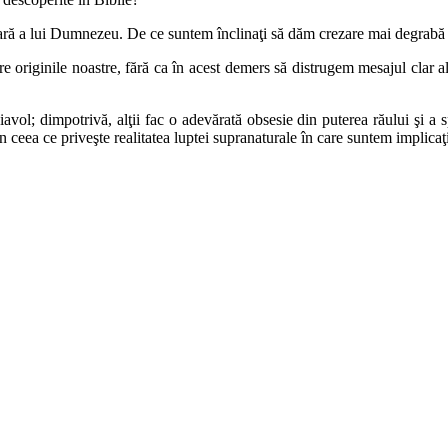
lară
a lui Dumnezeu. De ce suntem înclinaţi să dăm crezare mai degrab
pre
originile noastre, fără ca în acest demers să distrugem mesajul clar a
iavol;
dimpotrivă, alţii fac o adevărată obsesie din puterea răului şi a s
în ceea
ce priveşte realitatea luptei supranaturale în care suntem implicaţ