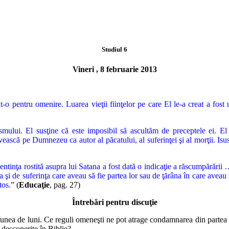
Studiul 6
Vineri , 8 februarie 2013
it-o
pentru omenire. Luarea vieţii fiinţelor pe care El le-a creat a fost
s
mului. El susţine că este imposibil să ascultăm de preceptele ei. El 
ească pe Dumnezeu ca autor al păcatului, al suferinţei şi al morţii. Is
sentinţa rostită asupra lui Satana a fost dată o indicaţie a răscumpărării …
 şi de suferinţa care aveau să fie partea lor sau de ţărâna în care aveau 
tos.
”
(
Educaţie
, pag. 27)
Întrebări pentru discuţie
iunea de luni. Ce reguli omeneşti ne pot atrage condamnarea din
partea 
 descoperite în Biblie?