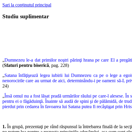
Sari la conținutul principal
Studiu suplimentar
„
Dumnezeu le-a dat primilor noştri părinţi hrana pe care El a pregăt
(
Sfaturi
pentru biserică
, pag. 228)
„
Satana înfăţişează legea iubirii lui Dumnezeu ca pe o lege a egoi
nenorocirile care au urmat de aici, determinându-i pe oameni să-L priv
24)
„
Însă omul nu a fost lăsat pradă urmărilor răului pe care-l alesese.
În 
pentru ei o făgăduinţă. Înainte să audă de spini şi de pălămidă, de truda
pier
dut prin cedarea în favoarea lui Satana putea fi recâştigat prin Hris
1.
În grupă, prezentaţi pe rând răspunsul la întrebarea finală de la
secţ
ne putem lua pentru a respecta principiile adevărului, aşa cum
sunt ele