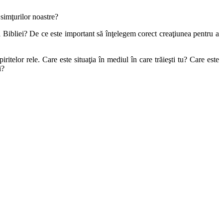
ă
simţurilor noastre?
l
Bibliei? De ce este important să înţelegem corect creaţiunea pentru a
piritelor
rele. Care este situaţia în mediul în care trăieşti tu? Care este
i?