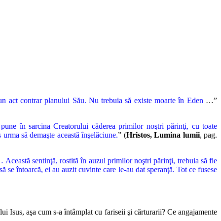
 un act
contrar planului Său. Nu trebuia să existe moarte în Eden
…”
pune în sarcina Creatorului căderea primilor noştri părinţi, cu toate
us urma să
demaşte această înşelăciune.
” (
Hristos, Lumina lumii
, pag.
 Această sentinţă, rostită în auzul primilor noştri părinţi, trebuia să fie
să se întoarcă, ei au auzit cuvinte care le-au dat speranţă. Tot ce fusese
lui Isus, aşa cum s-a întâmplat cu fariseii şi cărturarii? Ce anga
jamente