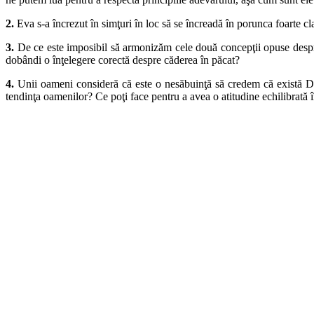
2.
Eva s-a încrezut în simţuri în loc să se încreadă în porunca foarte c
3.
De ce este imposibil să armonizăm cele două concepţii opuse des
dobândi o înţelegere corectă despre căderea în păcat?
4.
Unii oameni consideră că este o nesăbuinţă să credem că există D
tendinţa
oamenilor? Ce poţi face pentru a avea o atitudine echilibrată 