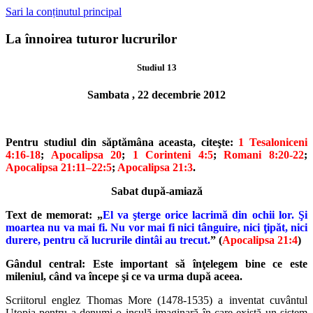
Sari la conținutul principal
La înnoirea tuturor lucrurilor
Studiul 13
Sambata , 22 decembrie 2012
Pentru studiul din săptămâna aceasta, citeşte:
1 Tesaloniceni
4:16-18
;
Apocalipsa 20
;
1 Corinteni 4:5
;
Romani 8:20-22
;
Apocalipsa 21:11–22:5
;
Apocalipsa 21:3
.
Sabat după-amiază
Text de memorat: „
El va şterge orice lacrimă din ochii lor. Şi
moartea
nu va mai fi. Nu vor mai fi nici tânguire, nici ţipăt, nici
durere, pentru
că lucrurile dintâi au trecut.
” (
Apocalipsa 21:4
)
Gândul central: Este important să înţelegem bine ce este
mileniul,
când va începe şi ce va urma după aceea.
Scriitorul englez Thomas More (1478-1535) a inventat cuvântul
Utopia
pentru a denumi o insulă imaginară în care există un sistem