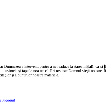
ar Dumnezeu a intervenit pentru a ne readuce la starea iniţială, ca să Îl
in cu
vintele şi faptele noastre că Hristos este Domnul vieţii noastre, Îi
ităţilor şi
a bunurilor noastre materiale.
se făgăduit