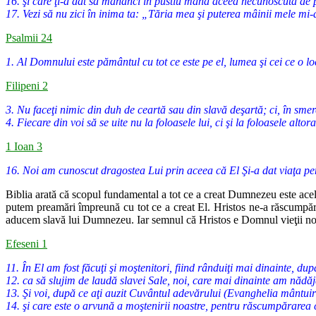
16. şi care ţi-a dat să mănânci în pustiu mana aceea necunoscută de pări
17. Vezi să nu zici în inima ta: „Tăria mea şi puterea mâinii mele mi-
Psalmii 24
1. Al Domnului este pământul cu tot ce este pe el, lumea şi cei ce o lo
Filipeni 2
3. Nu faceţi nimic din duh de ceartă sau din slavă deşartă; ci, în smere
4. Fiecare din voi să se uite nu la foloasele lui, ci şi la foloasele altora
1 Ioan 3
16. Noi am cunoscut dragostea Lui prin aceea că El Şi-a dat viaţa pent
Biblia arată că scopul fundamental a tot ce a creat Dumnezeu este
acel
putem preamări împreună cu tot ce a creat El. Hristos ne-a răscumpăr
aducem
slavă lui Dumnezeu. Iar semnul că Hristos e Domnul vieţii no
Efeseni 1
11. În El am fost făcuţi şi moştenitori, fiind rânduiţi mai dinainte, du
12. ca să slujim de laudă slavei Sale, noi, care mai dinainte am nădăj
13. Şi voi, după ce aţi auzit Cuvântul adevărului (Evanghelia mântuirii 
14. şi care este o arvună a moştenirii noastre, pentru răscumpărarea 