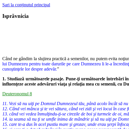
Sari la conținutul principal
Isprăvnicia
Când ne gândim la slujirea practică a semenilor, nu putem evita no
ţiu
lui Dumnezeu pentru toate darurile pe care Dumnezeu li le-a încredinţat şi
cunoştinţele lor despre adevăr.
”
1. Studiază următoarele pasaje. Pune-ţi următoarele întrebări în
influenţeze aceste
adevăruri viaţa şi relaţia mea cu semenii, cu 
Deuteronomul 8
11. Vezi să nu uiţi pe Domnul Dumnezeul tău, până acolo încât să nu păz
12. Când vei mânca şi te vei sătura, când vei zidi şi vei locui în case
13. când vei vedea înmulţindu-ţi-se cirezile de boi şi turmele de oi, măr
14. ia seama să nu ţi se umfle inima de mândrie şi să nu uiţi pe Domn
15. care te-a dus în acel pustiu mare şi grozav, unde erau şerpi înfocaţ