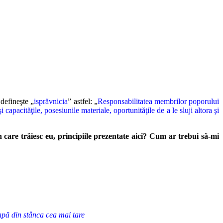
defineşte „
isprăvnicia
” astfel: „
Responsabilitatea membrilor poporului
capacităţile, posesiunile materiale, oportunităţile de a le sluji altora şi
 care trăiesc
eu, principiile prezentate aici? Cum ar trebui să-mi
 apă din stânca cea mai tare