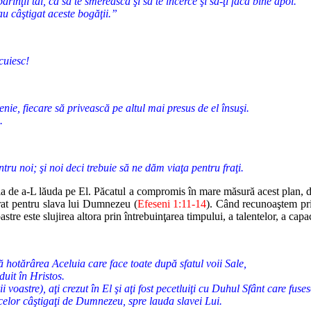
nţii tăi, ca să te smerească şi să te încerce şi să-ţi facă bine apoi.
au câştigat aceste bogăţii.”
cuiesc!
nie, fiecare să privească pe altul mai presus de el însuşi.
.
ru noi; şi noi deci trebuie să ne dăm viaţa pentru fraţi.
a de a-L lăuda pe El. Păcatul a compromis în mare măsură acest plan,
d
at
pentru slava lui Dumnezeu (
Efeseni 1:11-14
). Când recunoaştem pr
astre este
slujirea altora prin întrebuinţarea timpului, a talentelor, a capac
pă hotărârea Aceluia care face toate după sfatul voii Sale,
duit în Hristos.
voastre), aţi crezut în El şi aţi fost pecetluiţi cu Duhul Sfânt care fuse
celor câştigaţi de Dumnezeu, spre lauda slavei Lui.