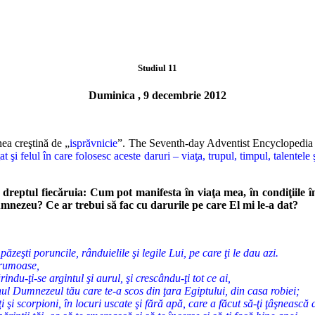
Studiul 11
Duminica , 9 decembrie 2012
nea creştină de „
isprăvnicie
”. The Seventh-day Adventist Encyclopedia
 felul în care folosesc aceste daruri – viaţa, trupul, timpul, talentele şi 
 dreptul
fiecăruia: Cum pot manifesta în viaţa mea, în condiţiile în
Dumnezeu? Ce ar trebui să
fac cu darurile pe care El mi le-a dat?
eşti poruncile, rânduielile şi legile Lui, pe care ţi le dau azi.
 frumoase,
indu-ţi-se argintul şi aurul, şi crescându-ţi tot ce ai,
ul Dumnezeul tău care te-a scos din ţara Egiptului, din casa robiei;
i şi scorpioni, în locuri uscate şi fără apă, care a făcut să-ţi ţâşnească