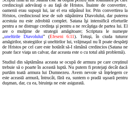
credincioşii adevăraţi o au faţă de Hristos. Înainte de convertire,
oamenii
erau supuşii lui, iar el era stăpânul lor. Prin convertirea la
Hristos, cre
dinciosul iese de sub stăpânirea Diavolului, dar puterea
acestuia nu este
zdrobită complet. Satana îşi intensifică eforturile
pentru a ne distruge cre
dinţa şi pentru a ne recâştiga de partea lui. El
are o mulţime de strategii
amăgitoare; Scriptura le numeşte
„
uneltirile Diavolului
” (
Efeseni 6:11
).
Totuşi, în ciuda tuturor
amăgirilor, strategiilor şi uneltirilor lui, vrăjmaşul
nu îl poate despărţi
de Hristos pe cel care este hotărât să-I rămână cre
dincios (Satana ne
poate face viaţa un calvar, dar aceasta este o cu totul
altă problemă).
Studiul din săptămâna aceasta se ocupă de armura pe care creştinul
trebuie să o poarte în această luptă. Nu putem fi protejaţi decât dacă
pur
tăm toată armura lui Dumnezeu. Avem nevoie să înţelegem ce
este aceas
tă armură, întrucât, fără ea, suntem o pradă uşoară pentru
duşman, dar,
cu ea, biruinţa ne este asigurată.