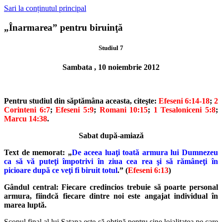
Sari la conținutul principal
„Înarmarea” pentru biruinţă
Studiul 7
Sambata , 10 noiembrie 2012
Pentru studiul din săptămâna aceasta, citeşte:
Efeseni 6:14-18
;
2
Corinteni 6:7
;
Efeseni 5:9
;
Romani 10:15
;
1 Tesaloniceni 5:8
;
Marcu 14:38
.
Sabat după-amiază
Text de memorat: „
De aceea luaţi toată armura lui Dumnezeu
ca să vă
puteţi împotrivi în ziua cea rea şi să rămâneţi în
picioare după ce veţi
fi biruit totul
.” (
Efeseni 6:13
)
Gândul central: Fiecare credincios trebuie să poarte personal
armura,
fiindcă fiecare dintre noi este angajat individual în
marea luptă.
Scopul final al lui Satana este să obţină pentru sine loialitatea pe care