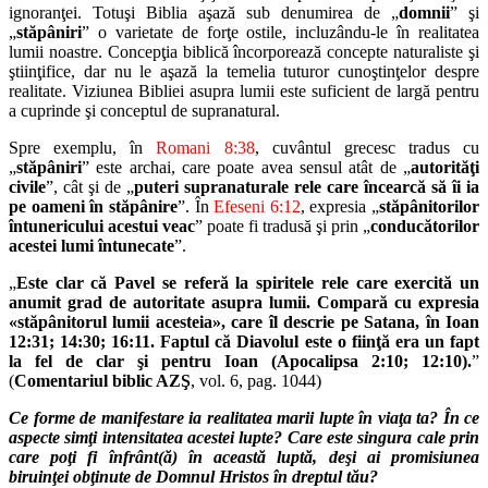
ignoranţei. Totuşi Biblia aşază sub
denumirea de „
domnii
” şi
„
stăpâniri
” o varietate de forţe ostile, incluzân
du-le în realitatea
lumii noastre. Concepţia biblică încorporează concepte
naturaliste şi
ştiinţifice, dar nu le aşază la temelia tuturor cunoştinţelor
despre
realitate. Viziunea Bibliei asupra lumii este suficient de largă pen
tru
a cuprinde şi conceptul de supranatural.
Spre exemplu, în
Romani 8:38
, cuvântul grecesc tradus cu
„
stăpâniri
”
este archai, care poate avea sensul atât de „
autorităţi
civile
”, cât şi de „
pu
teri supranaturale rele care încearcă să îi ia
pe oameni în stăpânire
”. În
Efeseni 6:12
, expresia „
stăpânitorilor
întunericului acestui veac
” poate fi
tradusă şi prin „
conducătorilor
acestei lumi întunecate
”.
„
Este clar că Pavel se referă la spiritele rele care exercită un
anumit
grad de autoritate asupra lumii. Compară cu expresia
«stăpânitorul lumii
acesteia», care îl descrie pe Satana, în Ioan
12:31; 14:30; 16:11. Faptul că
Diavolul este o fiinţă era un fapt
la fel de clar şi pentru Ioan (Apocalipsa
2:10; 12:10).
”
(
Comentariul biblic AZŞ
, vol. 6, pag. 1044)
Ce forme de manifestare ia realitatea marii lupte în viaţa ta? În ce
as
pecte simţi intensitatea acestei lupte? Care este singura cale prin
care poţi fi
înfrânt(ă) în această luptă, deşi ai promisiunea
biruinţei obţinute de Domnul
Hristos în dreptul tău?