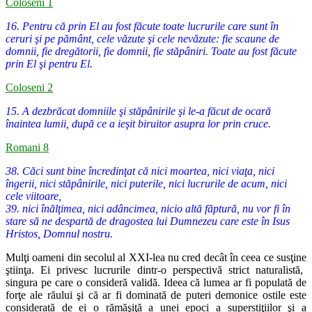
Coloseni 1
16. Pentru că prin El au fost făcute toate lucrurile care sunt în
ceruri şi pe pământ, cele văzute şi cele nevăzute: fie scaune de
domnii, fie dregătorii, fie domnii, fie stăpâniri. Toate au fost făcute
prin El şi pentru El.
Coloseni 2
15. A dezbrăcat domniile şi stăpânirile şi le-a făcut de ocară
înaintea lumii, după ce a ieşit biruitor asupra lor prin cruce.
Romani 8
38. Căci sunt bine încredinţat că nici moartea, nici viaţa, nici
îngerii, nici stăpânirile, nici puterile, nici lucrurile de acum, nici
cele viitoare,
39. nici înălţimea, nici adâncimea, nicio altă făptură, nu vor fi în
stare să ne despartă de dragostea lui Dumnezeu care este în Isus
Hristos, Domnul nostru.
Mulţi oameni din secolul al XXI-lea nu cred decât în ceea ce susţine
ştiinţa. Ei privesc lucrurile dintr-o perspectivă strict naturalistă,
singura pe
care o consideră validă. Ideea că lumea ar fi populată de
forţe ale răului
şi că ar fi dominată de puteri demonice ostile este
considerată de ei o ră
măşiţă a unei epoci a superstiţiilor şi a