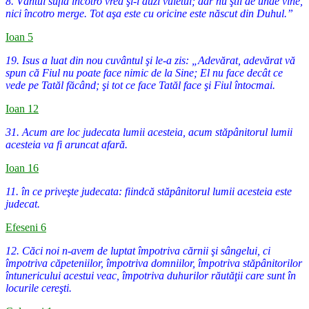
8. Vântul suflă încotro vrea şi-i auzi vuietul; dar nu ştii de unde vine,
nici încotro merge. Tot aşa este cu oricine este născut din Duhul.”
Ioan 5
19. Isus a luat din nou cuvântul şi le-a zis: „Adevărat, adevărat vă
spun că Fiul nu poate face nimic de la Sine; El nu face decât ce
vede pe Tatăl făcând; şi tot ce face Tatăl face şi Fiul întocmai.
Ioan 12
31. Acum are loc judecata lumii acesteia, acum stăpânitorul lumii
acesteia va fi aruncat afară.
Ioan 16
11. în ce priveşte judecata: fiindcă stăpânitorul lumii acesteia este
judecat.
Efeseni 6
12. Căci noi n-avem de luptat împotriva cărnii şi sângelui, ci
împotriva căpeteniilor, împotriva domniilor, împotriva stăpânitorilor
întunericului acestui veac, împotriva duhurilor răutăţii care sunt în
locurile cereşti.