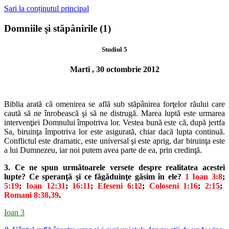
Sari la conținutul principal
Domniile şi stăpânirile (1)
Studiul 5
Marti , 30 octombrie 2012
Biblia arată că omenirea se află sub stăpânirea forţelor răului care
cau
tă să ne înrobească şi să ne distrugă. Marea luptă este urmarea
intervenţiei
Domnului împotriva lor. Vestea bună este că, după jertfa
Sa, biruinţa îm
potriva lor este asigurată, chiar dacă lupta continuă.
Conflictul este dra
matic, este universal şi este aprig, dar biruinţa este
a lui Dumnezeu, iar noi
putem avea parte de ea, prin credinţă.
3. Ce ne spun următoarele versete despre realitatea acestei
lupte? Ce
speranţă şi ce făgăduinţe găsim în ele?
1 Ioan 3:8
;
5:19
;
Ioan 12:31
;
16:11
;
Efeseni 6:12
;
Coloseni 1:16
;
2:15
;
Romani 8:38,39
.
Ioan 3