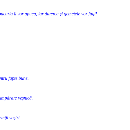
ucuria îi vor apuca, iar durerea şi gemetele vor fugi!
entru fapte bune.
scumpărare veşnică.
inţii voştri,