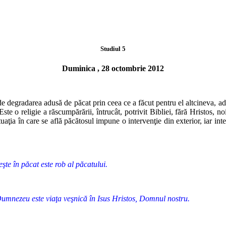
Studiul 5
Duminica , 28 octombrie 2012
e degradarea adusă de păcat prin ceea ce a făcut pentru el altcineva,
adi
Este
o religie a răscumpărării, întrucât, potrivit Bibliei, fără Hristos, no
uaţia în
care se află păcătosul impune o intervenţie din exterior, iar int
şte în păcat este rob al păcatului.
 Dumnezeu este viaţa veşnică în Isus Hristos, Domnul nostru.