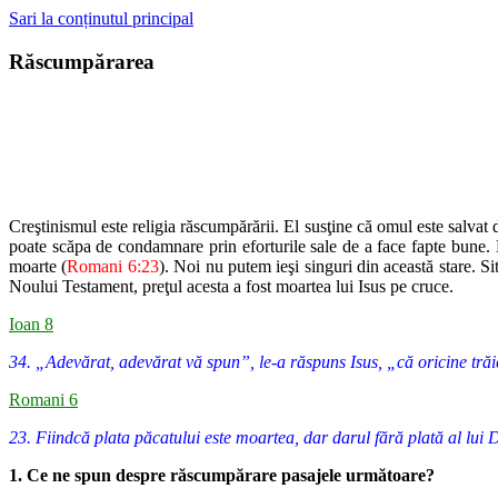
Sari la conținutul principal
Răscumpărarea
Creştinismul este religia răscumpărării. El susţine că omul este salvat
d
poate scăpa de condamnare prin eforturile sale de a face fapte bune. 
moarte
(
Romani 6:23
). Noi nu putem ieşi singuri din această stare. Sit
Noului
Testament, preţul acesta a fost moartea lui Isus pe cruce.
Ioan 8
34. „Adevărat, adevărat vă spun”, le-a răspuns Isus, „că oricine trăie
Romani 6
23. Fiindcă plata păcatului este moartea, dar darul fără plată al lui
1. Ce ne spun despre răscumpărare pasajele următoare?