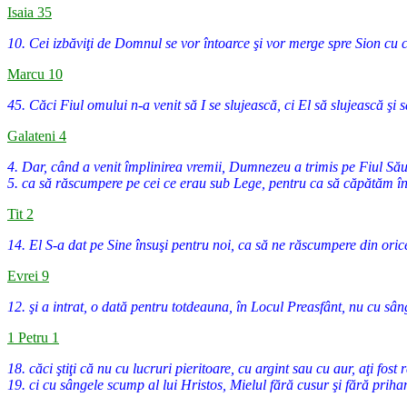
Isaia 35
10. Cei izbăviţi de Domnul se vor întoarce şi vor merge spre Sion cu c
Marcu 10
45. Căci Fiul omului n-a venit să I se slujească, ci El să slujească ş
Galateni 4
4. Dar, când a venit împlinirea vremii, Dumnezeu a trimis pe Fiul Său
5. ca să răscumpere pe cei ce erau sub Lege, pentru ca să căpătăm în
Tit 2
14. El S-a dat pe Sine însuşi pentru noi, ca să ne răscumpere din orice
Evrei 9
12. şi a intrat, o dată pentru totdeauna, în Locul Preasfânt, nu cu sân
1 Petru 1
18. căci ştiţi că nu cu lucruri pieritoare, cu argint sau cu aur, aţi fost
19. ci cu sângele scump al lui Hristos, Mielul fără cusur şi fără priha