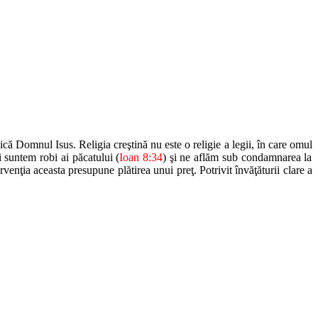
că Domnul Isus. Religia creştină nu este o religie a legii, în care omul
i sun
tem robi ai păcatului (
Ioan 8:34
) şi ne aflăm sub condamnarea la
ervenţia
aceasta presupune plătirea unui preţ. Potrivit învăţăturii clare a