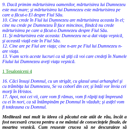
9. Dacă primim mărturisirea oamenilor, mărturisirea lui Dumnezeu
este mai mare; şi mărturisirea lui Dumnezeu este mărturisirea pe
care a făcut-o El despre Fiul Său.
10. Cine crede în Fiul lui Dumnezeu are mărturisirea aceasta în el;
cine nu crede pe Dumnezeu Îl face mincinos, fiindcă nu crede
mărturisirea pe care a făcut-o Dumnezeu despre Fiul Său.
11. Şi mărturisirea este aceasta: Dumnezeu ne-a dat viaţa veşnică,
şi această viaţă este în Fiul Său.
12. Cine are pe Fiul are viaţa; cine n-are pe Fiul lui Dumnezeu n-
are viaţa.
13. V-am scris aceste lucruri ca să ştiţi că voi care credeţi în Numele
Fiului lui Dumnezeu aveţi viaţa veşnică.
1 Tesaloniceni 4
16. Căci însuşi Domnul, cu un strigăt, cu glasul unui arhanghel şi
cu trâmbiţa lui Dumnezeu, Se va coborî din cer, şi întâi vor învia cei
morţi în Hristos.
17. Apoi, noi cei vii, care vom fi rămas, vom fi răpiţi toţi împreună
cu ei în nori, ca să întâmpinăm pe Domnul în văzduh; şi astfel vom
fi totdeauna cu Domnul.
Meditează mai mult la ideea că păcatul este atât de rău, încât a
fost necesa
ră crucea pentru a ne mântui de consecinţele finale, de
moartea veşnică. Cum
reuşeşte crucea să ne descurajeze să