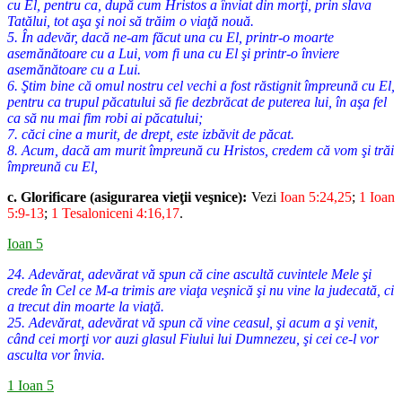
cu El, pentru ca, după cum Hristos a înviat din morţi, prin slava
Tatălui, tot aşa şi noi să trăim o viaţă nouă.
5. În adevăr, dacă ne-am făcut una cu El, printr-o moarte
asemănătoare cu a Lui, vom fi una cu El şi printr-o înviere
asemănătoare cu a Lui.
6. Ştim bine că omul nostru cel vechi a fost răstignit împreună cu El,
pentru ca trupul păcatului să fie dezbrăcat de puterea lui, în aşa fel
ca să nu mai fim robi ai păcatului;
7. căci cine a murit, de drept, este izbăvit de păcat.
8. Acum, dacă am murit împreună cu Hristos, credem că vom şi trăi
împreună cu El,
c. Glorificare (asigurarea vieţii veşnice):
Vezi
Ioan 5:24,25
;
1 Ioan
5:9-
13
;
1 Tesaloniceni 4:16,17
.
Ioan 5
24. Adevărat, adevărat vă spun că cine ascultă cuvintele Mele şi
crede în Cel ce M-a trimis are viaţa veşnică şi nu vine la judecată, ci
a trecut din moarte la viaţă.
25. Adevărat, adevărat vă spun că vine ceasul, şi acum a şi venit,
când cei morţi vor auzi glasul Fiului lui Dumnezeu, şi cei ce-l vor
asculta vor învia.
1 Ioan 5