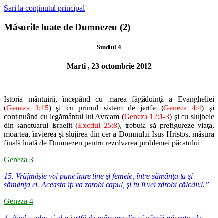
Sari la conținutul principal
Măsurile luate de Dumnezeu (2)
Studiul 4
Marti , 23 octombrie 2012
Istoria mântuirii, începând cu marea făgăduinţă a Evangheliei
(
Gene
za 3:15
) şi cu primul sistem de jertfe (
Geneza 4:4
) şi
continuând cu legă
mântul lui Avraam (
Geneza 12:1-3
) şi cu slujbele
din sanctuarul israelit
(
Exodul 25:8
), trebuia să prefigureze viaţa,
moartea, învierea şi slujirea
din cer a Domnului Isus Hristos, măsura
finală luată de Dumnezeu pentru
rezolvarea problemei păcatului.
Geneza 3
15. Vrăjmăşie voi pune între tine şi femeie, între sămânţa ta şi
sămânţa ei. Aceasta îţi va zdrobi capul, şi tu îi vei zdrobi călcâiul.”
Geneza 4
4. Abel a adus şi el o jertfă de mâncare din oile întâi născute ale