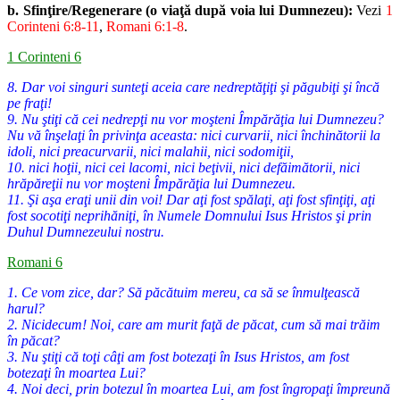
b. Sfinţire/Regenerare (o viaţă după voia lui Dumnezeu):
Vezi
1
Co
rinteni 6:8-11
,
Romani 6:1-8
.
1 Corinteni 6
8. Dar voi singuri sunteţi aceia care nedreptăţiţi şi păgubiţi şi încă
pe fraţi!
9. Nu ştiţi că cei nedrepţi nu vor moşteni Împărăţia lui Dumnezeu?
Nu vă înşelaţi în privinţa aceasta: nici curvarii, nici închinătorii la
idoli, nici preacurvarii, nici malahii, nici sodomiţii,
10. nici hoţii, nici cei lacomi, nici beţivii, nici defăimătorii, nici
hrăpăreţii nu vor moşteni Împărăţia lui Dumnezeu.
11. Şi aşa eraţi unii din voi! Dar aţi fost spălaţi, aţi fost sfinţiţi, aţi
fost socotiţi neprihăniţi, în Numele Domnului Isus Hristos şi prin
Duhul Dumnezeului nostru.
Romani 6
1. Ce vom zice, dar? Să păcătuim mereu, ca să se înmulţească
harul?
2. Nicidecum! Noi, care am murit faţă de păcat, cum să mai trăim
în păcat?
3. Nu ştiţi că toţi câţi am fost botezaţi în Isus Hristos, am fost
botezaţi în moartea Lui?
4. Noi deci, prin botezul în moartea Lui, am fost îngropaţi împreună