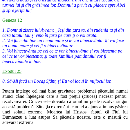
turmei lui şi din grăsimea lor. Domnul a privit cu plăcere spre Abel
şi spre jertfa lui;
Geneza 12
1. Domnul zisese lui Avram: „Ieşi din ţara ta, din rudenia ta şi din
casa tatălui tău şi vino în ţara pe care ţi-o voi arăta.
2. Voi face din tine un neam mare şi te voi binecuvânta; îţi voi face
un nume mare şi vei fi o binecuvântare.
3. Voi binecuvânta pe cei ce te vor binecuvânta şi voi blestema pe
cei ce te vor blestema; şi toate familiile pământului vor fi
binecuvântate în tine.
Exodul 25
8. Să-Mi facă un Locaş Sfânt, şi Eu voi locui în mijlocul lor.
Putem înţelege cel mai bine gravitatea problemei păcatului numai
atunci când înţelegem care a fost preţul (crucea) necesar pentru
rezol
varea ei. Crucea este dovada că omul nu poate rezolva singur
această
problemă. Situaţia extremă în care el a ajuns a impus găsirea
unei soluţii
extreme. Moartea lui Hristos, faptul că Fiul lui
Dumnezeu a luat asupra
Sa păcatele noastre, este o măsură cu
adevărat extremă.