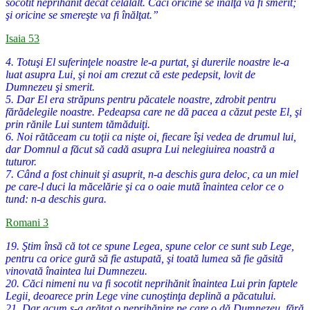
socotit neprihănit decât celălalt. Căci oricine se înalţă va fi smerit;
şi oricine se smereşte va fi înălţat.”
Isaia 53
4. Totuşi El suferinţele noastre le-a purtat, şi durerile noastre le-a
luat asupra Lui, şi noi am crezut că este pedepsit, lovit de
Dumnezeu şi smerit.
5. Dar El era străpuns pentru păcatele noastre, zdrobit pentru
fărădelegile noastre. Pedeapsa care ne dă pacea a căzut peste El, şi
prin rănile Lui suntem tămăduiţi.
6. Noi rătăceam cu toţii ca nişte oi, fiecare îşi vedea de drumul lui,
dar Domnul a făcut să cadă asupra Lui nelegiuirea noastră a
tuturor.
7. Când a fost chinuit şi asuprit, n-a deschis gura deloc, ca un miel
pe care-l duci la măcelărie şi ca o oaie mută înaintea celor ce o
tund: n-a deschis gura.
Romani 3
19. Ştim însă că tot ce spune Legea, spune celor ce sunt sub Lege,
pentru ca orice gură să fie astupată, şi toată lumea să fie găsită
vinovată înaintea lui Dumnezeu.
20. Căci nimeni nu va fi socotit neprihănit înaintea Lui prin faptele
Legii, deoarece prin Lege vine cunoştinţa deplină a păcatului.
21. Dar acum s-a arătat o neprihănire pe care o dă Dumnezeu, fără