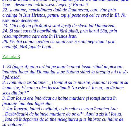
lege – despre ea mărturisesc Legea şi Prorocii –
22. şi anume, neprihănirea dată de Dumnezeu, care vine prin
credinţa în Isus Hristos, pentru toţi şi peste toţi cei ce cred în El. Nu
este nicio deosebire.
23. Căci toţi au păcătuit şi sunt lipsiţi de slava lui Dumnezeu.
24. Şi sunt socotiţi neprihăniţi, fără plată, prin harul Său, prin
răscumpărarea care este în Hristos Isus.
28. Pentru că noi credem că omul este socotit neprihănit prin
credinţă, fără faptele Legii.
Zaharia 3
1. El (îngerul) mi-a arătat pe marele preot Iosua stând în picioare
înaintea Îngerului Domnului şi pe Satana stând la dreapta lui ca să-
l pârască.
2. Domnul a zis Satanei: „Domnul să te mustre, Satano! Domnul să
te mustre, El care a ales Ierusalimul! Nu este el, Iosua, un tăciune
scos din foc?”
3. Dar Iosua era îmbrăcat cu haine murdare şi totuşi stătea în
picioare înaintea Îngerului.
4. Iar Îngerul, luând cuvântul, a zis celor ce erau înaintea Lui:
„Dezbrăcaţi-l de hainele murdare de pe el!” Apoi a zis lui Iosua:
„Iată că îndepărtez de la tine nelegiuirea şi te îmbrac cu haine de
sărbătoare!”