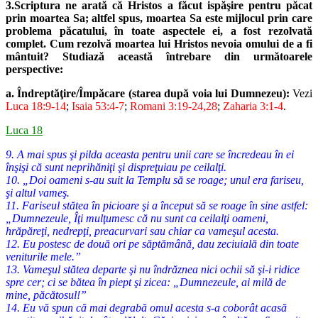
3.Scriptura ne arată că Hristos a făcut ispăşire pentru păcat
prin moartea
Sa; altfel spus, moartea Sa este mijlocul prin care
problema păcatului,
în toate aspectele ei, a fost rezolvată
complet. Cum rezolvă moartea lui
Hristos nevoia omului de a fi
mântuit? Studiază această întrebare din
următoarele
perspective:
a. Îndreptăţire/Împăcare (starea după voia lui Dumnezeu):
Vezi
Luca
18:9-14
;
Isaia 53:4-7
;
Romani 3:19-24,28
;
Zaharia 3:1-4
.
Luca 18
9. A mai spus şi pilda aceasta pentru unii care se încredeau în ei
înşişi că sunt neprihăniţi şi dispreţuiau pe ceilalţi.
10. „Doi oameni s-au suit la Templu să se roage; unul era fariseu,
şi altul vameş.
11. Fariseul stătea în picioare şi a început să se roage în sine astfel:
„Dumnezeule, Îţi mulţumesc că nu sunt ca ceilalţi oameni,
hrăpăreţi, nedrepţi, preacurvari sau chiar ca vameşul acesta.
12. Eu postesc de două ori pe săptămână, dau zeciuială din toate
veniturile mele.”
13. Vameşul stătea departe şi nu îndrăznea nici ochii să şi-i ridice
spre cer; ci se bătea în piept şi zicea: „Dumnezeule, ai milă de
mine, păcătosul!”
14. Eu vă spun că mai degrabă omul acesta s-a coborât acasă