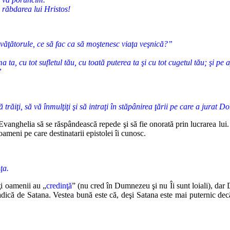
 răbdarea lui Hristos!
Învăţătorule, ce să fac ca să moştenesc viaţa veşnică?”
, cu tot sufletul tău, cu toată puterea ta şi cu tot cugetul tău; şi pe a
”
ă trăiţi, să vă înmulţiţi şi să intraţi în stăpânirea ţării pe care a jurat 
vanghelia să se răspândească repede şi să fie onorată prin lucrarea lui.
 oameni
pe care destinatarii epistolei îi cunosc.
ţa.
ţi oamenii au „
credinţă
” (nu cred în Dumnezeu şi nu Îi sunt loiali), dar
D
adică
de Satana. Vestea bună este că, deşi Satana este mai puternic decâ