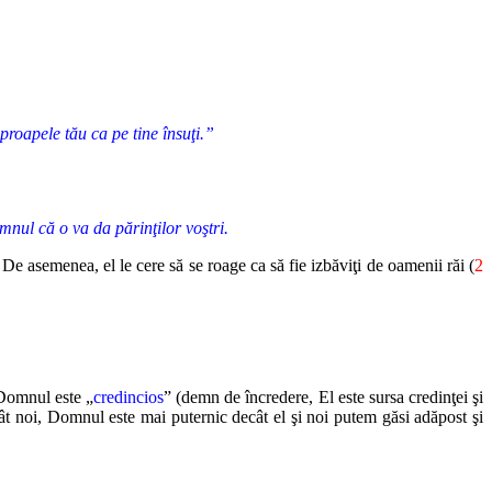
proapele tău ca pe tine însuţi.”
Domnul că o va da părinţilor voştri.
De asemenea, el le cere să se roage ca să fie izbăviţi de oamenii răi (
2
omnul este „
credincios
” (demn de încredere, El este sursa credinţei şi
t noi,
Domnul este mai puternic decât el şi noi putem găsi adăpost şi