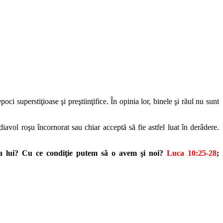
poci superstiţioase şi preştiinţifice. În opinia lor, binele şi răul nu sunt
iavol roşu încornorat sau chiar acceptă să fie astfel luat în derâdere.
a lui? Cu ce
condiţie putem să o avem şi noi?
Luca 10:25-28
;