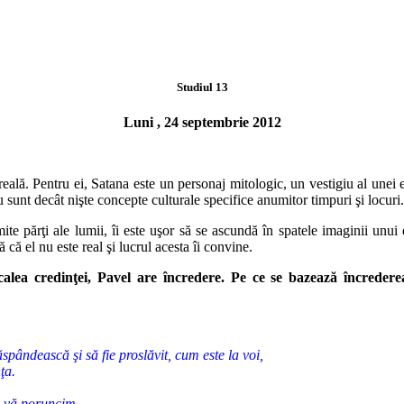
Studiul 13
Luni , 24 septembrie 2012
eală. Pentru ei, Satana este un personaj mitologic, un vestigiu al unei
e
u
sunt decât nişte concepte culturale specifice anumitor timpuri şi locuri.
mite părţi ale lumii, îi este uşor să se ascundă în spatele imaginii unui
d
ă că el
nu este real şi lucrul acesta îi convine.
calea
credinţei, Pavel are încredere. Pe ce se bazează încredere
spândească şi să fie proslăvit, cum este la voi,
ţa.
ce vă poruncim.