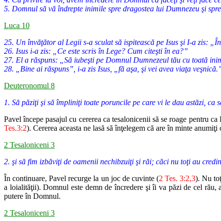
5. Domnul să vă îndrepte inimile spre dragostea lui Dumnezeu şi spre
Luca 10
25. Un învăţător al Legii s-a sculat să ispitească pe Isus şi I-a zis: „
26. Isus i-a zis: „Ce este scris în Lege? Cum citeşti în ea?”
27. El a răspuns: „Să iubeşti pe Domnul Dumnezeul tău cu toată inima ta
28. „Bine ai răspuns”, i-a zis Isus, „fă aşa, şi vei avea viaţa veşnică.
Deuteronomul 8
1. Să păziţi şi să împliniţi toate poruncile pe care vi le dau astăzi, ca s
Pavel începe pasajul cu cererea ca tesalonicenii să se roage pentru ca
E
Tes.
3:2
). Cererea aceasta ne lasă să înţelegem că are în minte anumiţi
2 Tesaloniceni 3
2. şi să fim izbăviţi de oamenii nechibzuiţi şi răi; căci nu toţi au credin
În continuare, Pavel recurge la un joc de cuvinte (
2 Tes. 3:2,3
). Nu
to
a
loialităţii). Domnul este demn de încredere şi îi va păzi de cel rău, 
putere în
Domnul.
2 Tesaloniceni 3