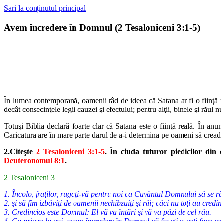
Sari la conținutul principal
Avem încredere în Domnul (2 Tesaloniceni 3:1-5)
În lumea contemporană, oamenii râd de ideea că Satana ar fi o fiinţă
r
decât consecinţele legii cauzei şi efectului; pentru alţii, binele şi răul n
Totuşi Biblia declară foarte clar că Satana este o fiinţă reală. În anu
Cari
catura are în mare parte darul de a-i determina pe oameni să cread
2.Citeşte
2 Tesaloniceni 3:1-5
. În ciuda tuturor piedicilor din 
Deuteronomul 8:1
.
2 Tesaloniceni 3
1. Încolo, fraţilor, rugaţi-vă pentru noi ca Cuvântul Domnului să se ră
2. şi să fim izbăviţi de oamenii nechibzuiţi şi răi; căci nu toţi au credin
3. Credincios este Domnul: El vă va întări şi vă va păzi de cel rău.
4. Cu privire la voi, avem încredere în Domnul că faceţi şi veţi face 