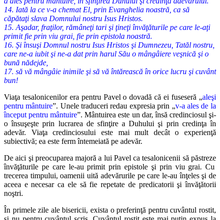
a ales pentru mântuire, în sfinţirea Duhului şi credinţa adevărului.
14. Iată la ce v-a chemat El, prin Evanghelia noastră, ca să
căpătaţi slava Domnului nostru Isus Hristos.
15. Aşadar, fraţilor, rămâneţi tari şi ţineţi învăţăturile pe care le-aţi
primit fie prin viu grai, fie prin epistola noastră.
16. Şi însuşi Domnul nostru Isus Hristos şi Dumnezeu, Tatăl nostru,
care ne-a iubit şi ne-a dat prin harul Său o mângâiere veşnică şi o
bună nădejde,
17. să vă mângâie inimile şi să vă întărească în orice lucru şi cuvânt
bun!
Viaţa tesalonicenilor era pentru Pavel o dovadă că ei fuseseră „
aleşi
pentru mântuire
”. Unele traduceri redau expresia prin „
v-a ales de la
început pentru mântuire
”. Mântuirea este un dar, însă credinciosul şi-
o
însuşeşte prin lucrarea de sfinţire a Duhului şi prin credinţa în
adevăr.
Viaţa credinciosului este mai mult decât o experienţă
subiectivă; ea este
ferm întemeiată pe adevăr.
De aici şi preocuparea majoră a lui Pavel ca tesalonicenii să păstreze
învăţăturile pe care le-au primit prin epistole şi prin viu grai. Cu
trecerea
timpului, oamenii uită adevărurile pe care le-au înţeles şi de
aceea e nece
sar ca ele să fie repetate de predicatorii şi învăţătorii
noştri.
În primele zile ale bisericii, exista o preferinţă pentru cuvântul ros
tit,
şi nu pentru cuvântul scris. Cuvântul rostit este mai puţin expus la