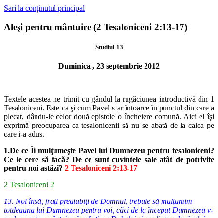
Sari la conținutul principal
Aleşi pentru mântuire (2 Tesaloniceni 2:13-17)
Studiul 13
Duminica , 23 septembrie 2012
Textele acestea ne trimit cu gândul la rugăciunea introductivă din
1
Tesaloniceni. Este ca şi cum Pavel s-ar întoarce în punctul din care a
ple
cat, dându-le celor două epistole o încheiere comună. Aici el îşi
exprimă
preocuparea ca tesalonicenii să nu se abată de la calea pe
care i-a adus.
1.De ce Îi mulţumeşte Pavel lui Dumnezeu pentru tesaloniceni?
Ce le cere
să facă? De ce sunt cuvintele sale atât de potrivite
pentru noi astăzi?
2 Tesaloniceni 2:13-17
2 Tesaloniceni 2
13. Noi însă, fraţi preaiubiţi de Domnul, trebuie să mulţumim
totdeauna lui Dumnezeu pentru voi, căci de la început Dumnezeu v-