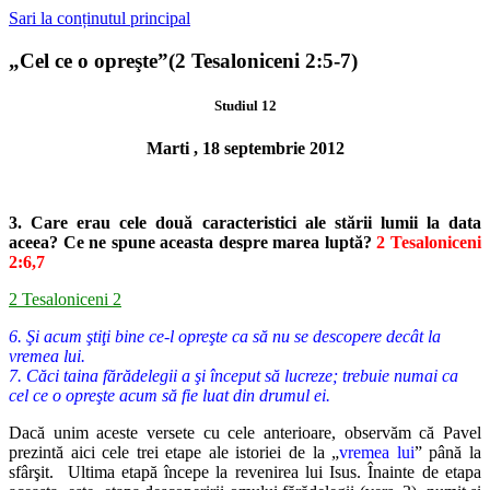
Sari la conținutul principal
„Cel ce o opreşte”(2 Tesaloniceni 2:5-7)
Studiul 12
Marti , 18 septembrie 2012
3. Care erau cele două caracteristici ale stării lumii la data
aceea? Ce ne
spune aceasta despre marea luptă?
2 Tesaloniceni
2:6,7
2 Tesaloniceni 2
6. Şi acum ştiţi bine ce-l opreşte ca să nu se descopere decât la
vremea lui.
7. Căci taina fărădelegii a şi început să lucreze; trebuie numai ca
cel ce o opreşte acum să fie luat din drumul ei.
Dacă unim aceste versete cu cele anterioare, observăm că Pavel
prezintă aici cele trei etape ale istoriei de la „
vremea lui
” până la
sfârşit.
Ultima etapă începe la revenirea lui Isus. Înainte de etapa