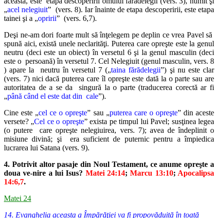
aceasta, este
etapa descoperirii omului fărădelegii (vers. 3), numit şi
„
acel nelegiuit
”
(vers. 8). Iar înainte de etapa descoperirii, este etapa
tainei şi a „
opririi
”
(vers. 6,7).
Deşi ne-am dori foarte mult să înţelegem pe deplin ce vrea Pavel să
spună aici, există unele neclarităţi. Puterea care opreşte este la genul
neutru (deci este un obiect) în versetul 6 şi la genul masculin (deci
este o
persoană) în versetul 7. Cel Nelegiuit (genul masculin, vers. 8
) apare la
neutru în versetul 7 („
taina fărădelegii
”) şi nu este clar
(vers. 7) nici dacă
puterea care îl opreşte este dată la o parte sau are
autoritatea de a se da
singură la o parte (traducerea corectă ar fi
„
până când el este dat din
cale
”).
Cine este „
cel ce o opreşte
” sau „
puterea care o opreşte
” din aceste
versete? „
Cel ce o opreşte
” exista pe timpul lui Pavel; susţinea legea
(o putere
care opreşte nelegiuirea, vers. 7); avea de îndeplinit o
misiune divină; şi
era suficient de puternic pentru a împiedica
lucrarea lui Satana (vers. 9).
4. Potrivit altor pasaje din Noul Testament, ce anume opreşte a
doua ve-nire a lui Isus?
Matei 24:14
;
Marcu 13:10
;
Apocalipsa
14:6,7
.
Matei 24
14. Evanghelia aceasta a Împărăţiei va fi propovăduită în toată