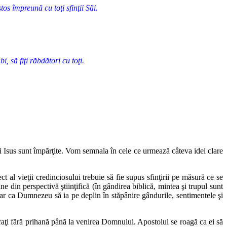
os împreună cu toţi sfinţii Săi.
, să fiţi răbdători cu toţi.
i Isus sunt împărţite. Vom semnala în cele ce urmează câteva idei clare
ct al vieţii credinciosului trebuie să fie supus sfinţirii pe măsură ce se
ane
din perspectivă ştiinţifică (în gândirea biblică, mintea şi trupul sunt
ar ca
Dumnezeu să ia pe deplin în stăpânire gândurile, sentimentele şi
aţi
fără prihană până la venirea Domnului. Apostolul se roagă ca ei să