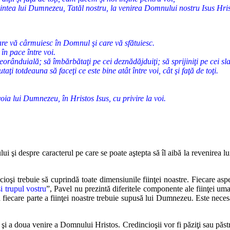
înaintea lui Dumnezeu, Tatăl nostru, la venirea Domnului nostru Isus Hrist
 care vă cârmuiesc în Domnul şi care vă sfătuiesc.
 în pace între voi.
rânduială; să îmbărbătaţi pe cei deznădăjduiţi; să sprijiniţi pe cei slabi
i totdeauna să faceţi ce este bine atât între voi, cât şi faţă de toţi.
oia lui Dumnezeu, în Hristos Isus, cu privire la voi.
ui şi despre caracterul pe care se poate aştepta să îl aibă la revenirea
lu
ioşi trebuie să cuprindă toate dimensiunile fiinţei noastre. Fiecare
aspe
i
trupul vostru
”, Pavel nu prezintă diferitele componente ale fiinţei um
 fie
care parte a fiinţei noastre trebuie supusă lui Dumnezeu. Este neces
şi a doua venire a Domnului Hristos. Credincioşii vor fi păziţi sau păstr