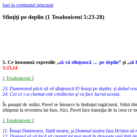
Sari la conținutul principal
Sfinţiţi pe deplin (1 Tesaloniceni 5:23-28)
5. Ce înseamnă expresiile „
să vă sfinţească … pe deplin
” şi „
să 
5:23,24
1 Tesaloniceni 5
23. Dumnezeul păcii să vă sfinţească El însuşi pe deplin; şi duhul vostr
24. Cel ce v-a chemat este credincios şi va face lucrul acesta.
În pasajul de astăzi, Pavel se întoarce la limbajul rugăciunii. Stilul di
sfinţenie
la revenirea lui Isus. Aici, Pavel face tranziţia de la ceea ce t
1 Tesaloniceni 3
11. Însuşi Dumnezeu, Tatăl nostru, şi Domnul nostru Isus Hristos să 
12. Domnul să vă facă să creşteţi tot mai mult în dragoste unii faţă de a