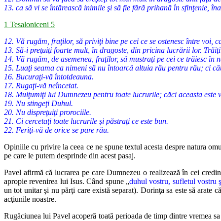
13. ca să vi se întărească inimile şi să fie fără prihană în sfinţenie, 
1 Tesaloniceni 5
12. Vă rugăm, fraţilor, să priviţi bine pe cei ce se ostenesc între voi,
13. Să-i preţuiţi foarte mult, în dragoste, din pricina lucrării lor. Trăiţi
14. Vă rugăm, de asemenea, fraţilor, să mustraţi pe cei ce trăiesc în neo
15. Luaţi seama ca nimeni să nu întoarcă altuia rău pentru rău; ci căutaţ
16. Bucuraţi-vă întotdeauna.
17. Rugaţi-vă neîncetat.
18. Mulţumiţi lui Dumnezeu pentru toate lucrurile; căci aceasta este v
19. Nu stingeţi Duhul.
20. Nu dispreţuiţi prorociile.
21. Ci cercetaţi toate lucrurile şi păstraţi ce este bun.
22. Feriţi-vă de orice se pare rău.
Opiniile cu privire la ceea ce ne spune textul acesta despre natura
omul
pe care le putem desprinde din acest pasaj.
Pavel afirmă că lucrarea pe care Dumnezeu o realizează în cei
credinc
apropie revenirea lui Isus. Când spune „
duhul vostru, sufletul vostru ş
un
tot unitar şi nu părţi care există separat). Dorinţa sa este să arate că
acţiunile
noastre.
Rugăciunea lui Pavel acoperă toată perioada de timp dintre vremea sa