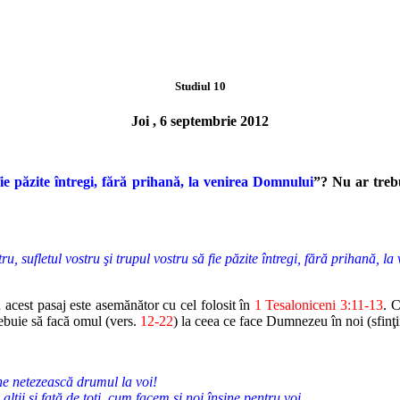
Studiul 10
Joi , 6 septembrie 2012
fie păzite
întregi, fără prihană, la venirea Domnului
”? Nu ar treb
u, sufletul vostru şi trupul vostru să fie păzite întregi, fără prihană, 
n
acest pasaj este asemănător cu cel folosit în
1 Tesaloniceni 3:11-13
. C
rebuie să facă
omul (vers.
12-22
) la ceea ce face Dumnezeu în noi (sfinţi
ne netezească drumul la voi!
lţii şi faţă de toţi, cum facem şi noi înşine pentru voi,