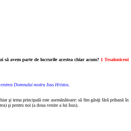
ui să avem parte
de lucrurile acestea chiar acum?
1 Tesaloniceni
la venirea Domnului nostru Isus Hristos.
hiar
şi tema principală este asemănătoare: să fim găsiţi fără prihană în
rea) şi pentru
noi (a doua venire a lui Isus).