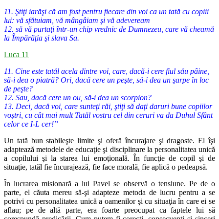
11. Ştiţi iarăşi că am fost pentru fiecare din voi ca un tată cu copiii
lui: vă sfătuiam, vă mângâiam şi vă adeveream
12. să vă purtaţi într-un chip vrednic de Dumnezeu, care vă cheamă
la Împărăţia şi slava Sa.
Luca 11
11. Cine este tatăl acela dintre voi, care, dacă-i cere fiul său pâine,
să-i dea o piatră? Ori, dacă cere un peşte, să-i dea un şarpe în loc
de peşte?
12. Sau, dacă cere un ou, să-i dea un scorpion?
13. Deci, dacă voi, care sunteţi răi, ştiţi să daţi daruri bune copiilor
voştri, cu cât mai mult Tatăl vostru cel din ceruri va da Duhul Sfânt
celor ce I-L cer!”
Un tată bun stabileşte limite şi oferă încurajare şi dragoste. El îşi
adaptează metodele de educaţie şi disciplinare la personalitatea unică
a
copilului şi la starea lui emoţională. În funcţie de copil şi de
situaţie, tatăl
fie încurajează, fie face morală, fie aplică o pedeapsă.
În lucrarea misionară a lui Pavel se observă o tensiune. Pe de o
parte,
el căuta mereu să-şi adapteze metoda de lucru pentru a se
potrivi cu per
sonalitatea unică a oamenilor şi cu situaţia în care ei se
aflau; pe de altă
parte, era foarte preocupat ca faptele lui să
corespundă predicării. Cum
putem fi corecţi, consecvenţi şi sinceri