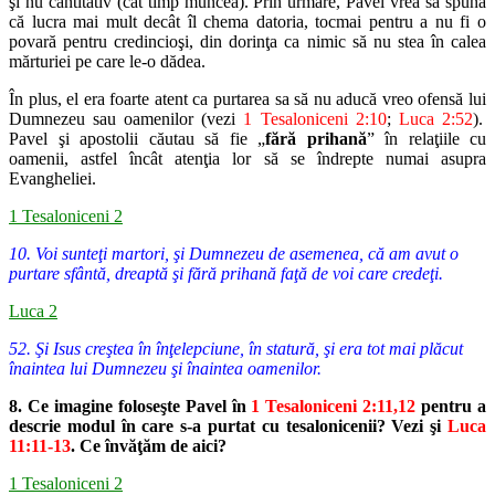
şi
nu cantitativ (cât timp muncea). Prin urmare, Pavel vrea să spună
că lucra
mai mult decât îl chema datoria, tocmai pentru a nu fi o
povară pentru
credincioşi, din dorinţa ca nimic să nu stea în calea
mărturiei pe care le-o
dădea.
În plus, el era foarte atent ca purtarea sa să nu aducă vreo ofensă lui
Dumnezeu sau oamenilor (vezi
1 Tesaloniceni 2:10
;
Luca 2:52
).
Pavel şi
apostolii căutau să fie „
fără prihană
” în relaţiile cu
oamenii, astfel încât
atenţia lor să se îndrepte numai asupra
Evangheliei.
1 Tesaloniceni 2
10. Voi sunteţi martori, şi Dumnezeu de asemenea, că am avut o
purtare sfântă, dreaptă şi fără prihană faţă de voi care credeţi.
Luca 2
52. Şi Isus creştea în înţelepciune, în statură, şi era tot mai plăcut
înaintea lui Dumnezeu şi înaintea oamenilor.
8. Ce imagine foloseşte Pavel în
1 Tesaloniceni 2:11,12
pentru a
descrie
modul în care s-a purtat cu tesalonicenii? Vezi şi
Luca
11:11-13
. Ce
învăţăm de aici?
1 Tesaloniceni 2