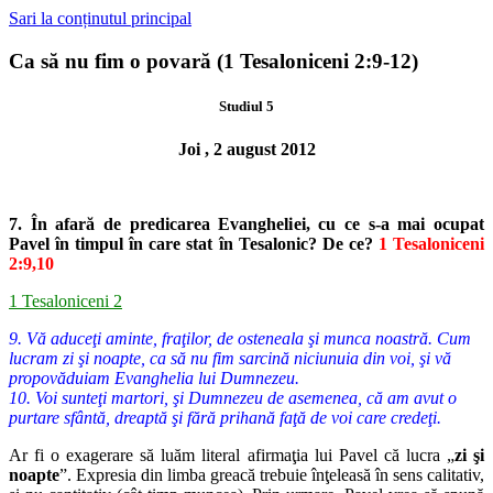
Sari la conținutul principal
Ca să nu fim o povară (1 Tesaloniceni 2:9-12)
Studiul 5
Joi , 2 august 2012
7. În afară de predicarea Evangheliei, cu ce s-a mai ocupat
Pavel în timpul
în care stat în Tesalonic? De ce?
1 Tesaloniceni
2:9,10
1 Tesaloniceni 2
9. Vă aduceţi aminte, fraţilor, de osteneala şi munca noastră. Cum
lucram zi şi noapte, ca să nu fim sarcină niciunuia din voi, şi vă
propovăduiam Evanghelia lui Dumnezeu.
10. Voi sunteţi martori, şi Dumnezeu de asemenea, că am avut o
purtare sfântă, dreaptă şi fără prihană faţă de voi care credeţi.
Ar fi o exagerare să luăm literal afirmaţia lui Pavel că lucra „
zi şi
noapte
”. Expresia din limba greacă trebuie înţeleasă în sens calitativ,