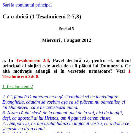
Sari la conținutul principal
Ca o doică (1 Tesaloniceni 2:7,8)
Studiul 5
Miercuri , 1 august 2012
5. În
Tesaloniceni 2:4
, Pavel declară că, pentru el, motivul
principal al slu
jirii este acela de a fi plăcut lui Dumnezeu. Ce
altă motivaţie adaugă el
în versetele următoare? Vezi
1
Tesaloniceni 2:6-8
.
1 Tesaloniceni 2
4. Ci, fiindcă Dumnezeu ne-a găsit vrednici să ne încredinţeze
Evanghelia, căutăm să vorbim aşa ca să plăcem nu oamenilor, ci
lui Dumnezeu, care ne cercetează inima.
6. N-am căutat slavă de la oameni: nici de la voi, nici de la alţii,
deşi, ca apostoli ai lui Hristos, am fi putut să cerem cinste.
7. Dimpotrivă, ne-am arătat blânzi în mijlocul vostru, ca o doică ce-
şi creşte cu drag copiii.