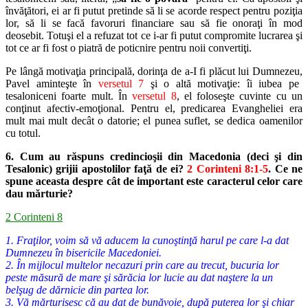
învăţători, ei ar fi putut pretinde să li se acorde respect pentru poziţia
lor,
să li se facă favoruri financiare sau să fie onoraţi în mod
deosebit. Totuşi el
a refuzat tot ce i-ar fi putut compromite lucrarea şi
tot ce ar fi fost o piatră
de poticnire pentru noii convertiţi.
Pe lângă motivaţia principală, dorinţa de a-I fi plăcut lui Dumnezeu,
Pavel aminteşte în
versetul 7
şi o altă motivaţie: îi iubea pe
tesalonice
ni foarte mult. În
versetul 8
, el foloseşte cuvinte cu un
conţinut afectiv
-emoţional. Pentru el, predicarea Evangheliei era
mult mai mult decât o
datorie; el punea suflet, se dedica oamenilor
cu totul.
6. Cum au răspuns credincioşii din Macedonia (deci şi din
Tesalonic) gri
jii apostolilor faţă de ei?
2 Corinteni 8:1-5
. Ce ne
spune aceasta despre
cât de important este caracterul celor care
dau mărturie?
2 Corinteni 8
1. Fraţilor, voim să vă aducem la cunoştinţă harul pe care l-a dat
Dumnezeu în bisericile Macedoniei.
2. În mijlocul multelor necazuri prin care au trecut, bucuria lor
peste măsură de mare şi sărăcia lor lucie au dat naştere la un
belşug de dărnicie din partea lor.
3. Vă mărturisesc că au dat de bunăvoie, după puterea lor şi chiar