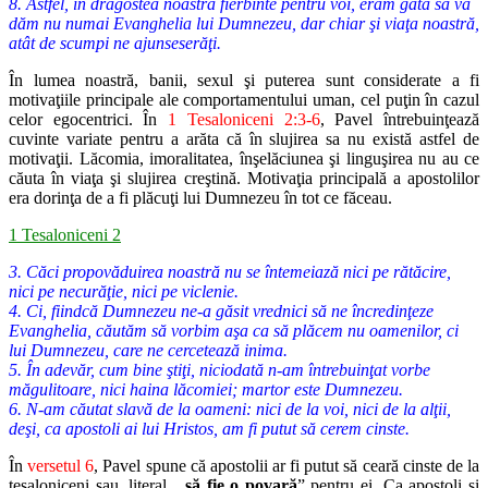
8. Astfel, în dragostea noastră fierbinte pentru voi, eram gata să vă
dăm nu numai Evanghelia lui Dumnezeu, dar chiar şi viaţa noastră,
atât de scumpi ne ajunseserăţi.
În lumea noastră, banii, sexul şi puterea sunt considerate a fi
motivaţiile
principale ale comportamentului uman, cel puţin în cazul
celor egocen
trici. În
1 Tesaloniceni 2:3-6
, Pavel întrebuinţează
cuvinte variate pentru
a arăta că în slujirea sa nu există astfel de
motivaţii. Lăcomia, imorali
tatea, înşelăciunea şi linguşirea nu au ce
căuta în viaţa şi slujirea creştină.
Motivaţia principală a apostolilor
era dorinţa de a fi plăcuţi lui Dumnezeu
în tot ce făceau.
1 Tesaloniceni 2
3. Căci propovăduirea noastră nu se întemeiază nici pe rătăcire,
nici pe necurăţie, nici pe viclenie.
4. Ci, fiindcă Dumnezeu ne-a găsit vrednici să ne încredinţeze
Evanghelia, căutăm să vorbim aşa ca să plăcem nu oamenilor, ci
lui Dumnezeu, care ne cercetează inima.
5. În adevăr, cum bine ştiţi, niciodată n-am întrebuinţat vorbe
măgulitoare, nici haina lăcomiei; martor este Dumnezeu.
6. N-am căutat slavă de la oameni: nici de la voi, nici de la alţii,
deşi, ca apostoli ai lui Hristos, am fi putut să cerem cinste.
În
versetul 6
, Pavel spune că apostolii ar fi putut să ceară cinste de
la
tesaloniceni sau, literal, „
să fie o povară
” pentru ei. Ca apostoli şi