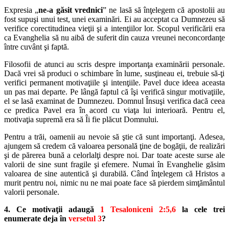
Expresia „
ne-a găsit vrednici
” ne lasă să înţelegem că apostolii au
fost
supuşi unui test, unei examinări. Ei au acceptat ca Dumnezeu să
verifice
corectitudinea vieţii şi a intenţiilor lor. Scopul verificării era
ca Evanghelia
să nu aibă de suferit din cauza vreunei neconcordanţe
între cuvânt şi faptă.
Filosofii de atunci au scris despre importanţa examinării personale.
Dacă vrei să produci o schimbare în lume, susţineau ei, trebuie să-ţi
veri
fici permanent motivaţiile şi intenţiile. Pavel duce ideea aceasta
un pas
mai departe. Pe lângă faptul că îşi verifică singur motivaţiile,
el se lasă exa
minat de Dumnezeu. Domnul Însuşi verifica dacă ceea
ce predica Pavel
era în acord cu viaţa lui interioară. Pentru el,
motivaţia supremă era să Îi
fie plăcut Domnului.
Pentru a trăi, oamenii au nevoie să ştie că sunt importanţi. Adesea,
ajungem să credem că valoarea personală ţine de bogăţii, de realizări
şi de
părerea bună a celorlalţi despre noi. Dar toate aceste surse ale
valorii de
sine sunt fragile şi efemere. Numai în Evanghelie găsim
valoarea de sine
autentică şi durabilă. Când înţelegem că Hristos a
murit pentru noi, nimic
nu ne mai poate face să pierdem simţământul
valorii personale.
4. Ce motivaţii adaugă
1 Tesaloniceni 2:5,6
la cele trei
enumerate deja în
versetul 3
?