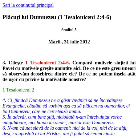
Sari la conținutul principal
Plăcuţi lui Dumnezeu (1 Tesaloniceni 2:4-6)
Studiul 5
Marti , 31 iulie 2012
3. Citeşte
1 Tesaloniceni 2:4-6
. Compară motivele slujirii lui
Pavel cu mo
tivele greşite amintite aici. De ce ne este greu uneori
să observăm de
osebirea dintre ele? De ce ne putem înşela atât
de uşor cu privire la
motivaţiile noastre?
1 Tesaloniceni 2
4. Ci, fiindcă Dumnezeu ne-a găsit vrednici să ne încredinţeze
Evanghelia, căutăm să vorbim aşa ca să plăcem nu oamenilor, ci
lui Dumnezeu, care ne cercetează inima.
5. În adevăr, cum bine ştiţi, niciodată n-am întrebuinţat vorbe
măgulitoare, nici haina lăcomiei; martor este Dumnezeu.
6. N-am căutat slavă de la oameni: nici de la voi, nici de la alţii,
deşi, ca apostoli ai lui Hristos, am fi putut să cerem cinste.