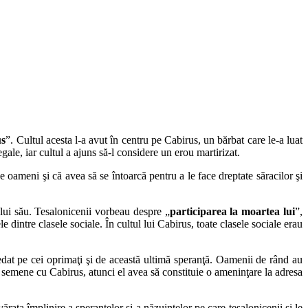
us
”.
Cultul acesta l-a avut în centru pe Cabirus, un bărbat care le-a luat
egale, iar
cultul a ajuns să-l considere un erou martirizat.
pe
oameni şi că avea să se întoarcă pentru a le face dreptate săracilor şi
ului
său. Tesalonicenii vorbeau despre „
participarea la moartea lui
”,
ele dintre
clasele sociale. În cultul lui Cabirus, toate clasele sociale erau
sedat
pe cei oprimaţi şi de această ultimă speranţă. Oamenii de rând au
să semene cu Cabirus,
atunci el avea să constituie o ameninţare la adresa
ărata împlinire a speranţelor şi a năzuinţelor pe care tesalonicenii şi
le