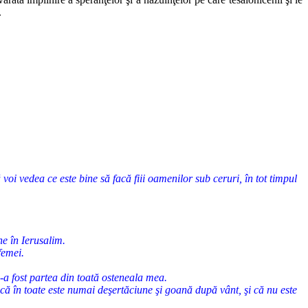
.
voi vedea ce este bine să facă fiii oamenilor sub ceruri, în tot timpul
ne în Ierusalim.
femei.
i-a fost partea din toată osteneala mea.
că în toate este numai deşertăciune şi goană după vânt, şi că nu este