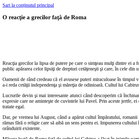
Sari la conținutul principal
O reacţie a grecilor faţă de Roma
Reacţia grecilor la lipsa de putere pe care o simţeau mulţi dintre ei a
f
public
apărarea celor lipsiţi de drepturi cetăţeneşti şi care, în cele din
Oamenii de rând credeau că el avusese puteri miraculoase în timpul
v
a-i reda
cetăţii independenţa şi măreţia de odinioară. Cultul lui Cabiru
Lucrurile devin şi mai interesante atunci când descoperim că închina
expresie
care ne aminteşte de cuvintele lui Pavel. Prin aceste jertfe, e
tratate egal.
Dar, pe vremea lui August, când a apărut cultul împăratului, romanii
rămas
fără o religie care să aibă un sens pentru ei. Impunerea cultului
orânduirii existente.
Măsura luată de Roma faţă de cultul lui Cabirus a lăsat în inimile
oame