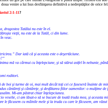
a
doua venire a lui Isus desfiinţarea definitivă a nedreptăţilor de orice fel
iastul 2:1-11
?
a, dragostea Tatălui nu este în el.
dăroşia vieţii, nu este de la Tatăl, ci din lume.
 în veac.
fericirea.” Dar iată că şi aceasta este o deşertăciune.
ba?”
nima mă va cârmui cu înţelepciune, şi să stărui astfel în nebunie, până 
pomi roditori.
de boi şi turme de oi, mai mult decât toţi cei ce fuseseră înainte de mi
adus cântăreţi şi cântăreţe, şi desfătarea fiilor oamenilor: o mulţime de 
rusalim. Mi-am păstrat chiar înţelepciunea.
cio veselie, ci am lăsat-o să se bucure de toată truda mea, şi aceasta m
re le făcusem cu mâinile mele şi la truda cu care le făcusem, am văzut 