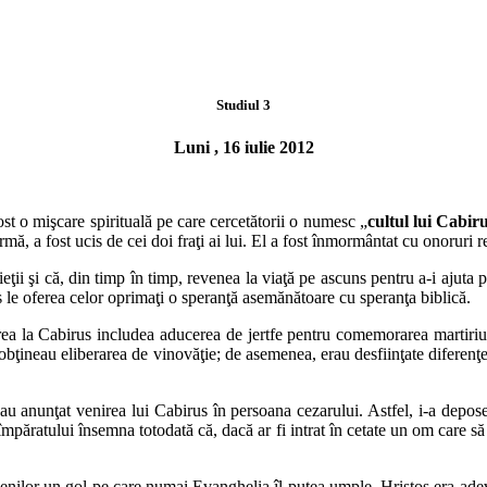
Studiul 3
Luni , 16 iulie 2012
ost o mişcare spirituală pe care cercetătorii o numesc „
cultul lui Cabir
 urmă, a
fost ucis de cei doi fraţi ai lui. El a fost înmormântat cu onoruri r
ieţii şi că, din timp în timp, revenea la viaţă pe ascuns pentru a-i ajuta 
s le oferea
celor oprimaţi o speranţă asemănătoare cu speranţa biblică.
rea la Cabirus includea aducerea de jertfe pentru comemorarea martiri
i obţineau
eliberarea de vinovăţie; de asemenea, erau desfiinţate diferenţ
au anunţat venirea lui Cabirus în persoana cezarului. Astfel, i-a depo
 împăratului
însemna totodată că, dacă ar fi intrat în cetate un om care 
nilor un gol pe care numai Evanghelia îl putea umple. Hristos era
adev