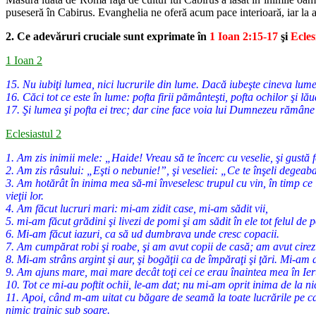
puseseră în Cabirus. Evanghelia ne oferă acum pace interioară, iar la 
2. Ce adevăruri cruciale sunt exprimate în
1 Ioan 2:15-17
şi
Ecles
1 Ioan 2
15. Nu iubiţi lumea, nici lucrurile din lume. Dacă iubeşte cineva lume
16. Căci tot ce este în lume: pofta firii pământeşti, pofta ochilor şi lău
17. Şi lumea şi pofta ei trec; dar cine face voia lui Dumnezeu rămâne
Eclesiastul 2
1. Am zis inimii mele: „Haide! Vreau să te încerc cu veselie, şi gustă 
2. Am zis râsului: „Eşti o nebunie!”, şi veseliei: „Ce te înşeli degea
3. Am hotărât în inima mea să-mi înveselesc trupul cu vin, în timp ce i
vieţii lor.
4. Am făcut lucruri mari: mi-am zidit case, mi-am sădit vii,
5. mi-am făcut grădini şi livezi de pomi şi am sădit în ele tot felul de 
6. Mi-am făcut iazuri, ca să ud dumbrava unde cresc copacii.
7. Am cumpărat robi şi roabe, şi am avut copii de casă; am avut cirezi 
8. Mi-am strâns argint şi aur, şi bogăţii ca de împăraţi şi ţări. Mi-am 
9. Am ajuns mare, mai mare decât toţi cei ce erau înaintea mea în Ie
10. Tot ce mi-au poftit ochii, le-am dat; nu mi-am oprit inima de la ni
11. Apoi, când m-am uitat cu băgare de seamă la toate lucrările pe ca
nimic trainic sub soare.