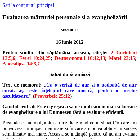
Sari la conținutul principal
Evaluarea mărturiei personale şi a evanghelizării
Studiul 12
16 iunie 2012
Pentru studiul din săptămâna aceasta, citeşte:
2 Corinteni
13:5,6
;
Evrei 10:24,25
;
Deuteronomul 10:12,13
;
Matei 23:15
;
Apocalipsa 14:6,7
.
Sabat după-amiază
Text de memorat: „
Ca o verigă de aur şi o podoabă de aur
curat, aşa
este înţeleptul care mustră, pentru o ureche
ascultătoare.
” (
Proverbele
25:12
)
Gândul central: Este o greşeală să ne implicăm în marea lucrare
de
evanghelizare a lui Dumnezeu fără o evaluare eficientă.
Prea adesea ne mulţumim cu rezultate minime în situaţii în care am
pu
tea crea un impact mai mare şi în care am putea obţine un succes
semnifi
cativ mai mare. Aceasta se întâmplă pentru că nu am evaluat