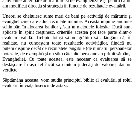
activităţile
anterioare de mărturie şi de evanghelizare şi pentru că nu
am modificat
direcţia şi strategia în funcţie de rezultatele evaluării.
Uneori se cheltuiesc sume mari de bani pe activităţi de mărturie şi
evan
ghelizare care aduc rezultate minime. Aceasta impune anumite
schimbări
în alocarea banilor şi/sau în metodele folosite. Dacă sunt
aplicate în spirit
creştinesc, criteriile acestea pot face parte dintr-o
evaluare validă. Trebuie
totuşi să ne grăbim să adăugăm că, în
realitate, nu cunoaştem toate rezul
tatele activităţilor, fiindcă nu
putem dispune decât de rezultatele tangibile
(de numărul persoanelor
botezate, de exemplu) şi nu ştim câte alte per
soane au primit sămânţa
Evangheliei. Cu toate acestea, este necesar ca
evaluarea să se
desfăşoare în aşa fel încât să emitem judecăţi de valoare,
dar nu
verdicte.
Săptămâna aceasta, vom studia principiul biblic al evaluării şi rolul
evaluării în viaţa bisericii de astăzi.