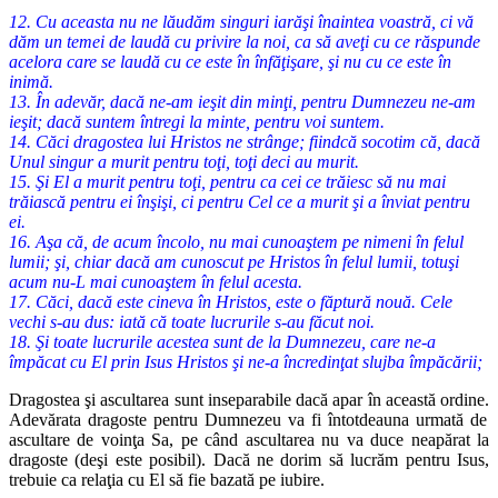
12. Cu aceasta nu ne lăudăm singuri iarăşi înaintea voastră, ci vă
dăm un temei de laudă cu privire la noi, ca să aveţi cu ce răspunde
acelora care se laudă cu ce este în înfăţişare, şi nu cu ce este în
inimă.
13. În adevăr, dacă ne-am ieşit din minţi, pentru Dumnezeu ne-am
ieşit; dacă suntem întregi la minte, pentru voi suntem.
14. Căci dragostea lui Hristos ne strânge; fiindcă socotim că, dacă
Unul singur a murit pentru toţi, toţi deci au murit.
15. Şi El a murit pentru toţi, pentru ca cei ce trăiesc să nu mai
trăiască pentru ei înşişi, ci pentru Cel ce a murit şi a înviat pentru
ei.
16. Aşa că, de acum încolo, nu mai cunoaştem pe nimeni în felul
lumii; şi, chiar dacă am cunoscut pe Hristos în felul lumii, totuşi
acum nu-L mai cunoaştem în felul acesta.
17. Căci, dacă este cineva în Hristos, este o făptură nouă. Cele
vechi s-au dus: iată că toate lucrurile s-au făcut noi.
18. Şi toate lucrurile acestea sunt de la Dumnezeu, care ne-a
împăcat cu El prin Isus Hristos şi ne-a încredinţat slujba împăcării;
Dragostea şi ascultarea sunt inseparabile dacă apar în această ordine.
Adevărata dragoste pentru Dumnezeu va fi întotdeauna urmată de
ascul
tare de voinţa Sa, pe când ascultarea nu va duce neapărat la
dragoste (deşi
este posibil). Dacă ne dorim să lucrăm pentru Isus,
trebuie ca relaţia cu El
să fie bazată pe iubire.