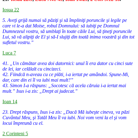
Iosua 22
5. Aveţi grijă numai să păziţi şi să împliniţi poruncile şi legile pe
care vi le-a dat Moise, robul Domnului: să iubiţi pe Domnul
Dumnezeul vostru, să umblaţi în toate căile Lui, să ţineţi poruncile
Lui, să vă alipiţi de El şi să-I slujiţi din toată inima voastră şi din tot
sufletul vostru.”
Luca 7
41. „Un cămătar avea doi datornici: unul îi era dator cu cinci sute
de lei, iar celălalt cu cincizeci.
42. Fiindcă n-aveau cu ce plăti, i-a iertat pe amândoi. Spune-Mi,
dar, care din ei îl va iubi mai mult?”
43. Simon I-a răspuns: „Socotesc că acela căruia i-a iertat mai
mult.” Isus i-a zis: „Drept ai judecat.”
Ioan 14
23. Drept răspuns, Isus i-a zis: „Dacă Mă iubeşte cineva, va păzi
Cuvântul Meu, şi Tatăl Meu îl va iubi. Noi vom veni la el şi vom
locui împreună cu el.
2 Corinteni 5