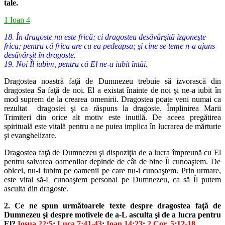
tale.
1 Ioan 4
18. În dragoste nu este frică; ci dragostea desăvârşită izgoneşte
frica; pentru că frica are cu ea pedeapsa; şi cine se teme n-a ajuns
desăvârşit în dragoste.
19. Noi Îl iubim, pentru că El ne-a iubit întâi.
Dragostea noastră faţă de Dumnezeu trebuie să izvorască din
dra
gostea Sa faţă de noi. El a existat înainte de noi şi ne-a iubit în
mod su
prem de la crearea omenirii. Dragostea poate veni numai ca
rezultat
dragostei şi ca răspuns la dragoste. Împlinirea Marii
Trimiteri din orice alt
motiv este inutilă. De aceea pregătirea
spirituală este vitală pentru a ne
putea implica în lucrarea de mărturie
şi evanghelizare.
Dragostea faţă de Dumnezeu şi dispoziţia de a lucra împreună cu El
pentru salvarea oamenilor depinde de cât de bine Îl cunoaştem. De
obicei,
nu-i iubim pe oamenii pe care nu-i cunoaştem. Prin urmare,
este vital să-L
cunoaştem personal pe Dumnezeu, ca să Îl putem
asculta din dragoste.
2. Ce ne spun următoarele texte despre dragostea faţă de
Dumnezeu şi
despre motivele de a-L asculta şi de a lucra pentru
El?
Iosua 22:5
;
Luca
7:41-43
;
Ioan 14:23
;
2 Cor. 5:12-18
.