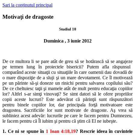
Sari la conținutul principal
Motivaţi de dragoste
Studiul 10
Duminica , 3 iunie 2012
De ce multora li se pare atât de greu să se hotărască să se angajeze
pe termen lung în proiectele bisericii? Putem afla răspunsul
comparând
aceste situaţii cu situaţiile în care oamenii dau dovadă de
o mare dispoziţie
de a sluji şi un mare devotament. Ce îl motivează
pe un părinte să-şi done
ze un rinichi pentru salvarea copilului său?
De ce cheltuiesc taţii şi ma
mele atât de mult pentru educaţia copiilor
lor? Altfel s-ar simţi vinovaţi?
Se simt datori să le ofere propriilor
copii aceste lucruri? Este adevărat că
părinţii sunt răspunzători
pentru binele copiilor lor, dar principala forţă
motivatoare este
dragostea. Sacrificiile lor sunt motivate de dragoste. Aş
vrea să
subliniez acest adevăr: lucrurile pe care le facem pentru Dumnezeu,
le facem pentru că Îl iubim şi pentru că ştim că El ne iubeşte.
1. Ce ni se spune în
1 Ioan 4:18,19
? Rescrie ideea în cuvintele