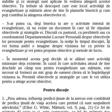
stabilite şi
ce strategii sunt aplicate în vederea atingerii acestor
obiective. Tu tre
buie să descoperi care este locul activităţii de
evanghelizare şi mărturie
alese de tine în planurile bisericii şi cum
poţi contribui la atingerea
obiectivelor ei.
– S-ar putea ca, deşi biserica ta are o activitate intensă de
evangheli
zare, să nu existe un document în care să fie stipulate
obiectivele şi
strategiile ei. Discută cu pastorul, cu prezbiterii sau cu
coordonatorul
Departamentului Lucrare Personală despre obiectivele
lor personale
pentru evanghelizare. Ia notiţe în timpul discuţiei. Îţi
vei forma astfel
o imagine despre viziunea lor cu privire la
evanghelizare şi vei putea
propune obiective şi metode de lucru.
– În momentul acesta poţi decide să te alături unei activităţi
misionare
deja existente. În cazul în care activitatea aleasă de tine
deschide un
câmp nou pentru evanghelizare sau mărturie, este
necesar să formezi un
mic grup de oameni cărora să le împărtăşeşti
viziunea ta. Prezintă obiec
tivele şi strategiile pe care le vei utiliza
pentru a atinge aceste obiective.
Pentru discuţie
1. „Prea adesea, influenţa predicii ţinute de la amvon este combătută
de
predica ţinută de viaţa acelora care pretind că sunt susţinătorii
ade
vărului.” (Ellen G. White, Mărturii, vol. 9, pag. 21) Ce fel de
mărturie
dă viaţa ta şi, prin comparaţie, ce fel de mărturie dau