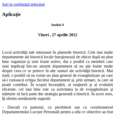
Sari la conținutul principal
Aplicaţie
Studiul 4
Vineri , 27 aprilie 2012
Locul activităţii tale misionare în planurile bisericii. Cele mai multe
departamente ale bisericii locale funcţionează de obicei după un plan
bine
organizat şi sunt foarte active, dar e posibil ca membrii care
sunt implicaţi
într-un anumit departament să nu ştie foarte multe
despre ceea ce se pe
trece în alte ramuri ale activităţii bisericii. Mai
mult, e posibil să nu existe
un plan general de evanghelizare pe care
să-l cunoască echipa fiecărui de
partament şi, prin urmare, la care să
poată contribui. În scopul încurajării,
al susţinerii şi al evaluării
eficiente, cel mai bine este ca activitatea ta de
evanghelizare şi
mărturie să facă parte din strategia generală a bisericii. În
acest sens,
îţi oferim următoarele sugestii:
– Discută cu pastorul, cu prezbiterii sau cu coordonatorul
Departamen
tului Lucrare Personală pentru a afla ce obiective au fost